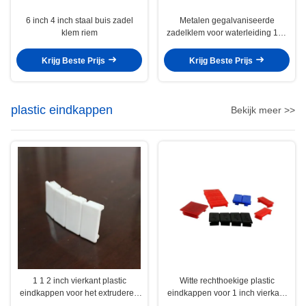
6 inch 4 inch staal buis zadel
Metalen gegalvaniseerde
klem riem
zadelklem voor waterleiding 165
tot 171 mm Volledige afstand
Strut Channel 6 inch
Krijg Beste Prijs
Krijg Beste Prijs
plastic eindkappen
Bekijk meer >>
1 1 2 inch vierkant plastic
Witte rechthoekige plastic
eindkappen voor het extruderen
eindkappen voor 1 inch vierkant
van aluminiumbuizen
buizen