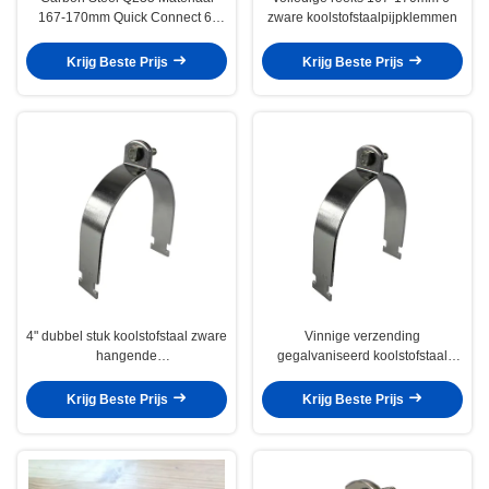
167-170mm Quick Connect 6"
zware koolstofstaalpijpklemmen
Pipe Clamps zonder Bushing
Krijg Beste Prijs
Krijg Beste Prijs
4" dubbel stuk koolstofstaal zware
Vinnige verzending
hangende
gegalvaniseerd koolstofstaal
structuurkanaalpijpklem
Q235 gekussineerde steun 3 inch
buis zware staal zadel klem
Krijg Beste Prijs
Krijg Beste Prijs