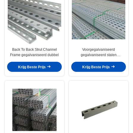
Back To Back Strut Channel
Voorgegalvaniseerd
Frame gegalvaniseerd dubbel
gegalvaniseerd stalen
steunkanaal Unistrut plaat
geperforeerd C-vorm
Krijg Beste Prijs
Krijg Beste Prijs