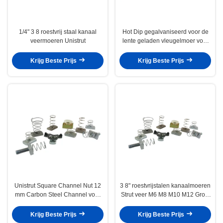
1/4" 3 8 roestvrij staal kanaal
Hot Dip gegalvaniseerd voor de
veermoeren Unistrut
lente geladen vleugelmoer voor
de bouw van kanaal staal 1/2 "
1/4"
Krijg Beste Prijs
Krijg Beste Prijs
Unistrut Square Channel Nut 12
3 8" roestvrijstalen kanaalmoeren
mm Carbon Steel Channel voor
Strut veer M6 M8 M10 M12 Grote
C-vormig staal
kleine platenwasser
Krijg Beste Prijs
Krijg Beste Prijs