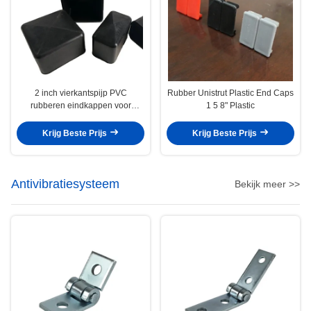
2 inch vierkantspijp PVC
Rubber Unistrut Plastic End Caps
rubberen eindkappen voor
1 5 8" Plastic
vierkantsstaalbuizen buiten het
strutkanaal
Krijg Beste Prijs
Krijg Beste Prijs
Antivibratiesysteem
Bekijk meer >>