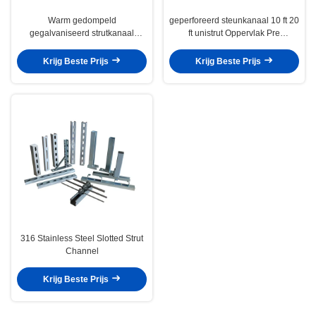
Warm gedompeld
geperforeerd steunkanaal 10 ft 20
gegalvaniseerd strutkanaal
ft unistrut Oppervlak Pre
Unistrut geperforeerd
gegalvaniseerd koolstofstaal
koolstofstaalprofiel C-kanaal
Q235
Krijg Beste Prijs
Krijg Beste Prijs
316 Stainless Steel Slotted Strut
Channel
Krijg Beste Prijs