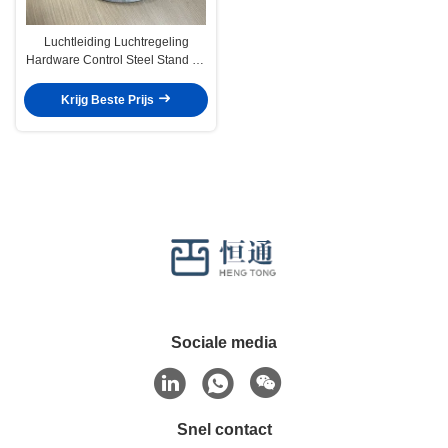
Luchtleiding Luchtregeling
Hardware Control Steel Stand Off
Quadrant Sets Volume Regulator
Dampers
Krijg Beste Prijs
Sociale media
Snel contact