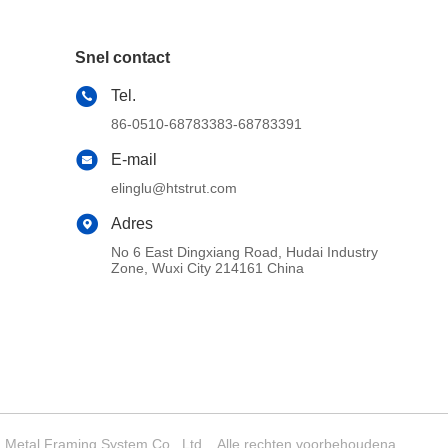
Snel contact
Tel.
86-0510-68783383-68783391
E-mail
elinglu@htstrut.com
Adres
No 6 East Dingxiang Road, Hudai Industry
Zone, Wuxi City 214161 China
Metal Framing System Co., Ltd. . Alle rechten voorbehoudena.