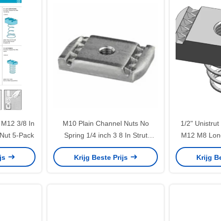
M12 3/8 In
M10 Plain Channel Nuts No
1/2" Unistru
 Nut 5-Pack
Spring 1/4 inch 3 8 In Strut
M12 M8 Long
Channel Spring Nut
Nut 
ijs
Krijg Beste Prijs
Krijg B