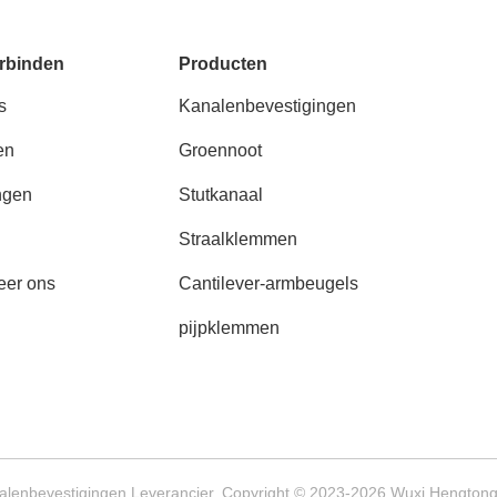
rbinden
Producten
s
Kanalenbevestigingen
en
Groennoot
ngen
Stutkanaal
Straalklemmen
eer ons
Cantilever-armbeugels
pijpklemmen
alenbevestigingen Leverancier. Copyright © 2023-2026 Wuxi Hengtong 