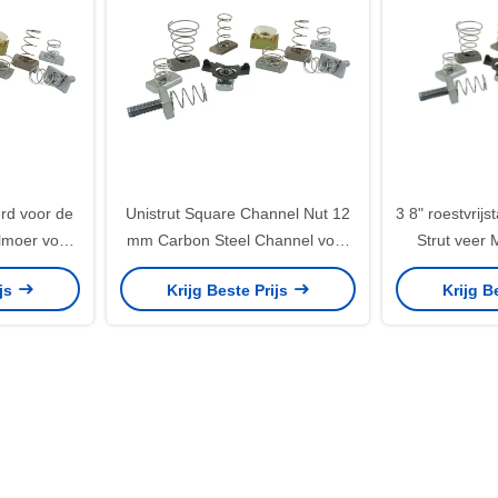
rd voor de
Unistrut Square Channel Nut 12
3 8" roestvrij
lmoer voor
mm Carbon Steel Channel voor
Strut veer
taal 1/2 "
C-vormig staal
Grote klei
ijs
Krijg Beste Prijs
Krijg B