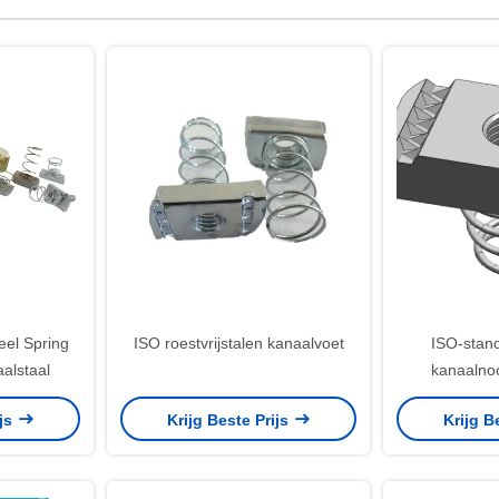
el Spring
ISO roestvrijstalen kanaalvoet
ISO-stand
aalstaal
kanaalno
ijs
Krijg Beste Prijs
Krijg B