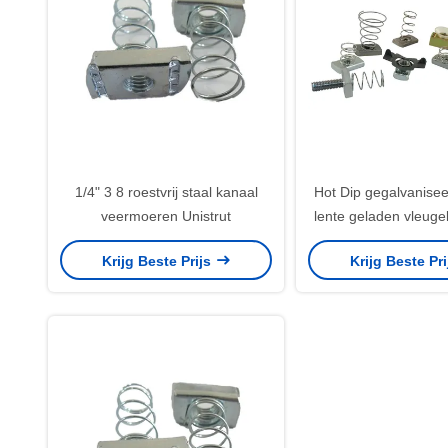
1/4" 3 8 roestvrij staal kanaal
Hot Dip gegalvanisee
veermoeren Unistrut
lente geladen vleuge
de bouw van kanaal s
Krijg Beste Prijs
Krijg Beste Pr
1/4"