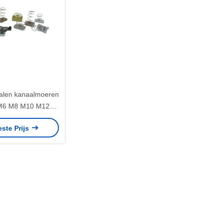
stalen kanaalmoeren
 M6 M8 M10 M12
ne platenwasser
este Prijs