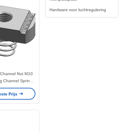
Hardware voor luchtregulering
t Channel Nut M10
 Channel Spring
fabrikant
este Prijs