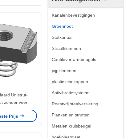
Kanalenbevestigingen
Groennoot
Stutkanaal
Straalklemmen
Cantilever-armbeugels
pijpklemmen
plastic eindkappen
Antivibratiesysteem
aard Unistrut-
ot zonder veer
Roestvrij staalversiering
Planken en strutten
este Prijs
Metalen kruisbeugel
hoekplaatplaat