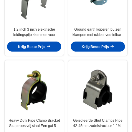
1 2 inch 3 inch elektrische
Ground earth koperen buizen
leidingspijp klemmen voor
klampen met rubber verstelbare
sanitaire installaties
clevis hangers
Krijg Beste Prijs
Krijg Beste Prijs
Heavy Duty Pipe Clamp Bracket
Geïsoleerde Strut Clamps Pipe
Strap roestvrij staal Een gat 59-
42-45mm zadelstructuur 1 1/4 "
62mm 2 inch
staal