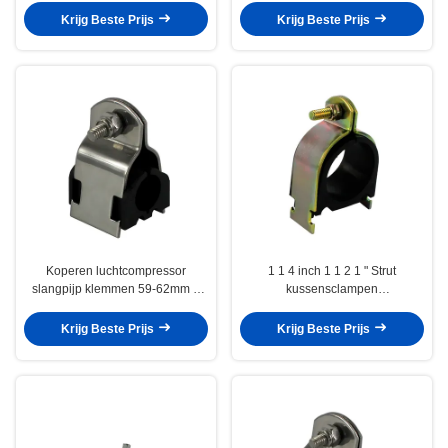
Krijg Beste Prijs
Krijg Beste Prijs
Koperen luchtcompressor
1 1 4 inch 1 1 2 1 " Strut
slangpijp klemmen 59-62mm 2
kussensclampen
inch Gi zadel klem
gegalvaniseerde pasbuis 33-
36mm
Krijg Beste Prijs
Krijg Beste Prijs