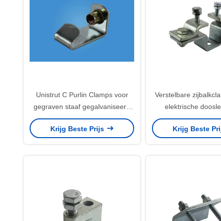
Unistrut C Purlin Clamps voor
Verstelbare zijbalkc
gegraven staaf gegalvaniseerd
elektrische doosl
M10 moer
Krijg Beste Prijs
Krijg Beste Pr