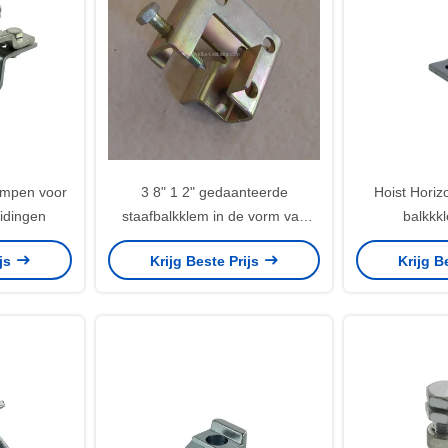
lampen voor
3 8" 1 2" gedaanteerde
Hoist Horizo
eidingen
staafbalkklem in de vorm van
balkkk
een C
gelei
ijs
Krijg Beste Prijs
Krijg B