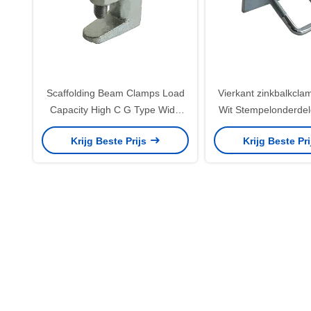
Scaffolding Beam Clamps Load
Vierkant zinkbalkcla
Capacity High C G Type Wide
Wit Stempelonderde
Throat Fastener Strut
Bolt Steel St
Krijg Beste Prijs
Krijg Beste Pr