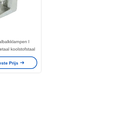
albalkklampen I
taal koolstofstaal
este Prijs