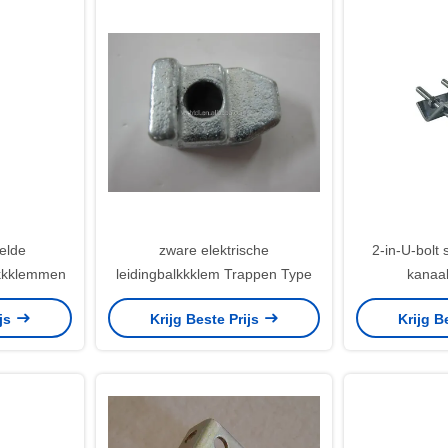
elde
zware elektrische
2-in-U-bolt
lkkklemmen
leidingbalkkklem Trappen Type
kanaal
ijs
Krijg Beste Prijs
Krijg B