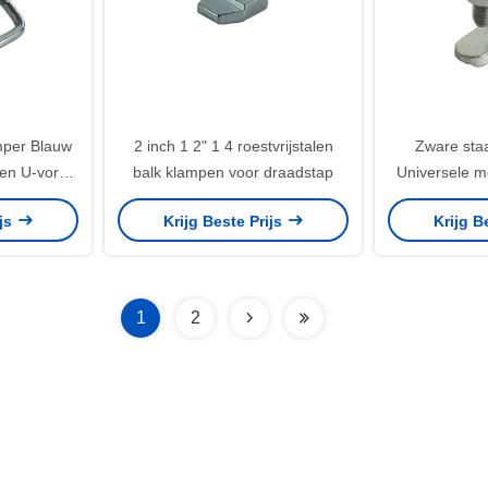
mper Blauw
2 inch 1 2" 1 4 roestvrijstalen
Zware sta
len U-vorm
balk klampen voor draadstap
Universele me
rut
ijs
Krijg Beste Prijs
Krijg B
1
2