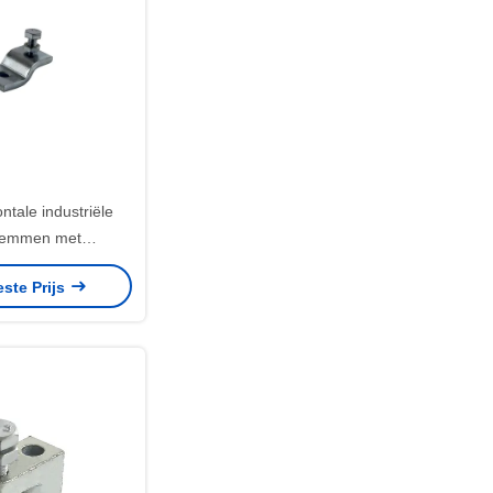
ntale industriële
lemmen met
dingshanger
este Prijs