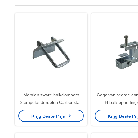
Metalen zware balkclampers
Gegalvaniseerde aans
Stempelonderdelen Carbonstaal
H-balk opheffing
Q235 Lifting
Krijg Beste Prijs
Krijg Beste Pr