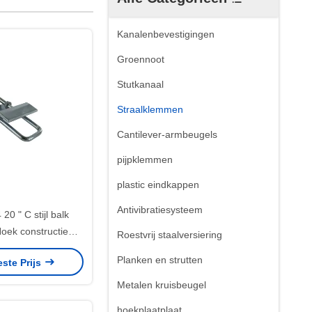
Kanalenbevestigingen
Groennoot
Stutkanaal
Straalklemmen
Cantilever-armbeugels
pijpklemmen
plastic eindkappen
Antivibratiesysteem
 20 " C stijl balk
ek constructie
Roestvrij staalversiering
mkeerbaar staal
Planken en strutten
este Prijs
Metalen kruisbeugel
hoekplaatplaat