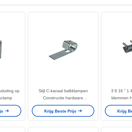
luiting op
Stijl C-kanaal balkklampen
3 8 16 " 1 4
sclamp
Constructie hardware
klemmen Ho
omkeerbaar staal
hardware o
ijs
Krijg Beste Prijs
Krijg B