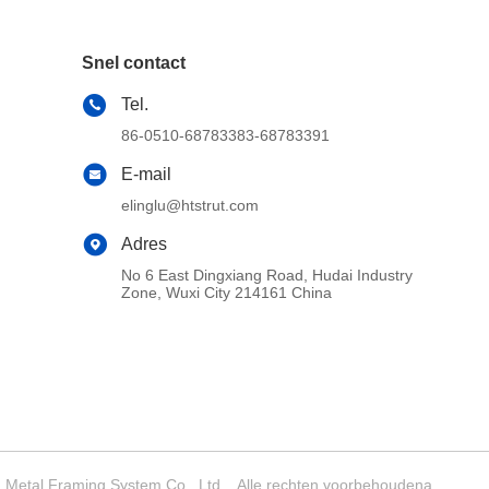
Snel contact
Tel.
86-0510-68783383-68783391
E-mail
elinglu@htstrut.com
Adres
No 6 East Dingxiang Road, Hudai Industry
Zone, Wuxi City 214161 China
Metal Framing System Co., Ltd. . Alle rechten voorbehoudena.