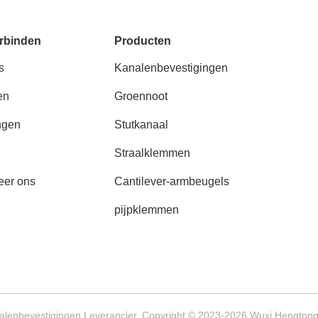
rbinden
Producten
s
Kanalenbevestigingen
en
Groennoot
ngen
Stutkanaal
Straalklemmen
eer ons
Cantilever-armbeugels
pijpklemmen
alenbevestigingen Leverancier. Copyright © 2023-2026 Wuxi Hengtong 