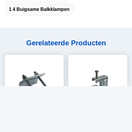
1 4 Buigsame Balkklampen
Gerelateerde Producten
Metalen zware balkclampers
Gegalvaniseerde aansluiting
Stempelonderdelen
op H-balk opheffingsclamp