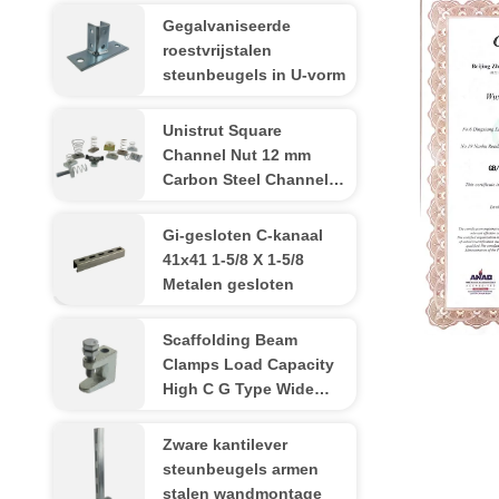
Gegalvaniseerde
roestvrijstalen
steunbeugels in U-vorm
Unistrut Square
Channel Nut 12 mm
Carbon Steel Channel
voor C-vormig staal
Gi-gesloten C-kanaal
41x41 1-5/8 X 1-5/8
Metalen gesloten
Scaffolding Beam
ISO9001:20
Clamps Load Capacity
High C G Type Wide
Throat Fastener Strut
Zware kantilever
steunbeugels armen
stalen wandmontage