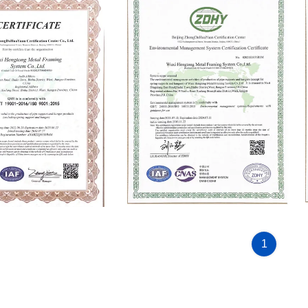
15
ISO14001:2015
1