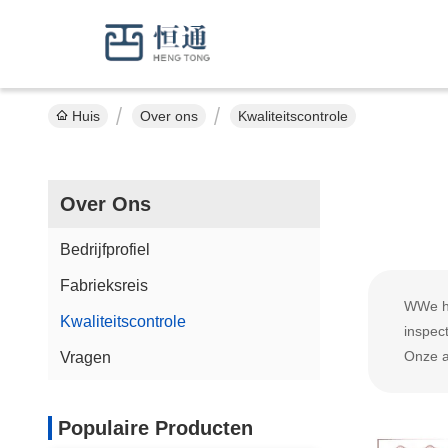
Huis
Over ons
Kwaliteitscontrole
Over Ons
Bedrijfprofiel
Fabrieksreis
W
We h
Kwaliteitscontrole
inspec
Onze a
Vragen
Populaire Producten