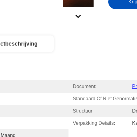
Krij
ctbeschrijving
Document:
P
Standaard Of Niet Genormali
Structuur:
D
Verpakking Details:
Ka
  Maand