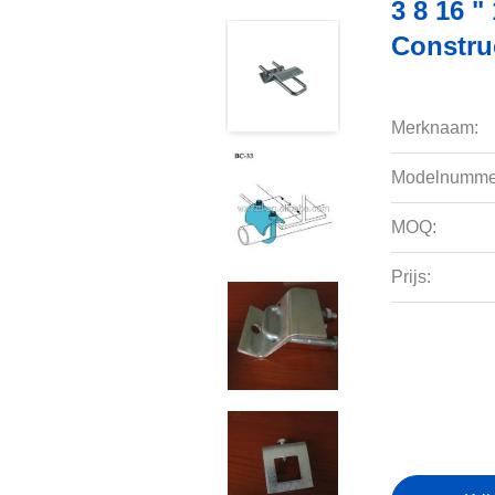
3 8 16 "
Constru
Merknaam:
Modelnumme
MOQ:
Prijs: