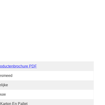
roductenbrochure PDF
esmeed
lijke
ouw
 Karton En Pallet