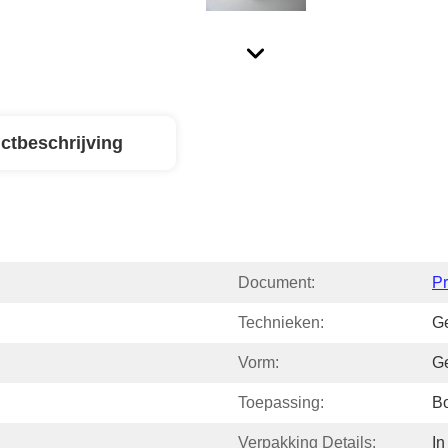
ctbeschrijving
Document:
P
Technieken:
G
Vorm:
Ge
Toepassing:
B
Verpakking Details:
In