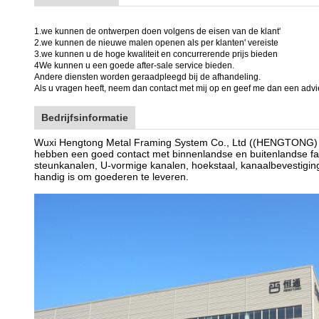
1.we kunnen de ontwerpen doen volgens de eisen van de klant'
2.we kunnen de nieuwe malen openen als per klanten' vereiste
3.we kunnen u de hoge kwaliteit en concurrerende prijs bieden
4We kunnen u een goede after-sale service bieden.
Andere diensten worden geraadpleegd bij de afhandeling.
Als u vragen heeft, neem dan contact met mij op en geef me dan een advies
Bedrijfsinformatie
Wuxi Hengtong Metal Framing System Co., Ltd ((HENGTONG) is
hebben een goed contact met binnenlandse en buitenlandse fa
steunkanalen, U-vormige kanalen, hoekstaal, kanaalbevestigi
handig is om goederen te leveren.