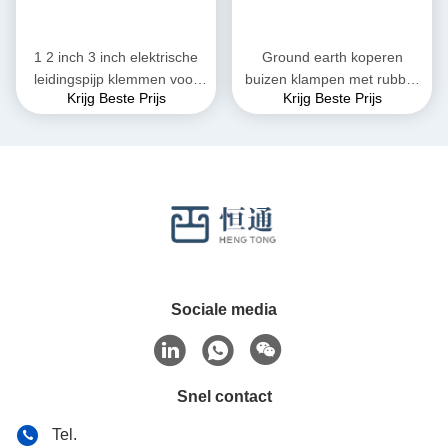
1 2 inch 3 inch elektrische
Ground earth koperen
leidingspijp klemmen voor
buizen klampen met rubber
Krijg Beste Prijs
Krijg Beste Prijs
sanitaire installaties
verstelbare clevis hangers
Sociale media
Snel contact
Tel.