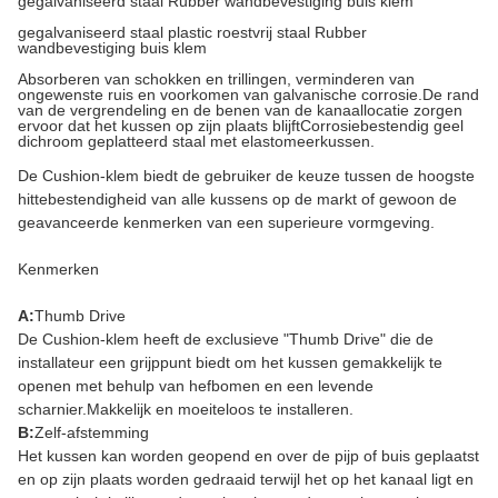
gegalvaniseerd staal Rubber wandbevestiging buis klem
gegalvaniseerd staal plastic roestvrij staal Rubber
wandbevestiging buis klem
Absorberen van schokken en trillingen, verminderen van
ongewenste ruis en voorkomen van galvanische corrosie.De rand
van de vergrendeling en de benen van de kanaallocatie zorgen
ervoor dat het kussen op zijn plaats blijftCorrosiebestendig geel
dichroom geplatteerd staal met elastomeerkussen.
De Cushion-klem biedt de gebruiker de keuze tussen de hoogste
hittebestendigheid van alle kussens op de markt of gewoon de
geavanceerde kenmerken van een superieure vormgeving.
Kenmerken
A:
Thumb Drive
De Cushion-klem heeft de exclusieve "Thumb Drive" die de
installateur een grijppunt biedt om het kussen gemakkelijk te
openen met behulp van hefbomen en een levende
scharnier.Makkelijk en moeiteloos te installeren.
B:
Zelf-afstemming
Het kussen kan worden geopend en over de pijp of buis geplaatst
en op zijn plaats worden gedraaid terwijl het op het kanaal ligt en