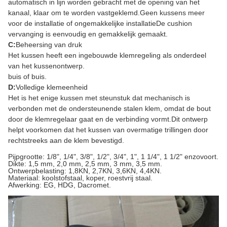
automatisch in lijn worden gebracht met de opening van het
kanaal, klaar om te worden vastgeklemd.Geen kussens meer
voor de installatie of ongemakkelijke installatieDe cushion
vervanging is eenvoudig en gemakkelijk gemaakt.
C:
Beheersing van druk
Het kussen heeft een ingebouwde klemregeling als onderdeel
van het kussenontwerp.
buis of buis.
D:
Volledige klemeenheid
Het is het enige kussen met steunstuk dat mechanisch is
verbonden met de ondersteunende stalen klem, omdat de bout
door de klemregelaar gaat en de verbinding vormt.Dit ontwerp
helpt voorkomen dat het kussen van overmatige trillingen door
rechtstreeks aan de klem bevestigd.
Pijpgrootte: 1/8", 1/4", 3/8", 1/2", 3/4", 1", 1 1/4", 1 1/2" enzovoort.
Dikte: 1,5 mm, 2,0 mm, 2,5 mm, 3 mm, 3,5 mm.
Ontwerpbelasting: 1,8KN, 2,7KN, 3,6KN, 4,4KN.
Materiaal: koolstofstaal, koper, roestvrij staal.
Afwerking: EG, HDG, Dacromet.