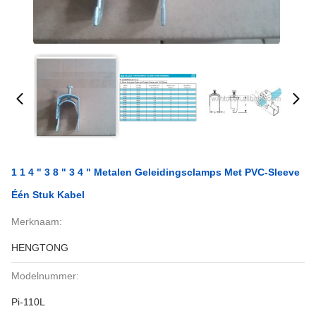
1 1 4 " 3 8 " 3 4 " Metalen Geleidingsclamps Met PVC-Sleeve
Één Stuk Kabel
Merknaam:
HENGTONG
Modelnummer:
Pi-110L