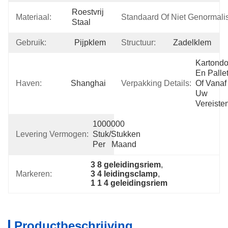
Roestvrij 
Materiaal:
Standaard Of Niet Genormali
Staal
Gebruik:
Pijpklem
Structuur:
Zadelklem
Kartondo
En Pallet,
Haven:
Shanghai
Verpakking Details:
Of Vanaf 
Uw 
Vereiste
1000000 
Levering Vermogen:
Stuk/Stukken 
Per   Maand
3 8 geleidingsriem
, 
Markeren:
3 4 leidingsclamp
, 
1 1 4 geleidingsriem
Productbeschrijving