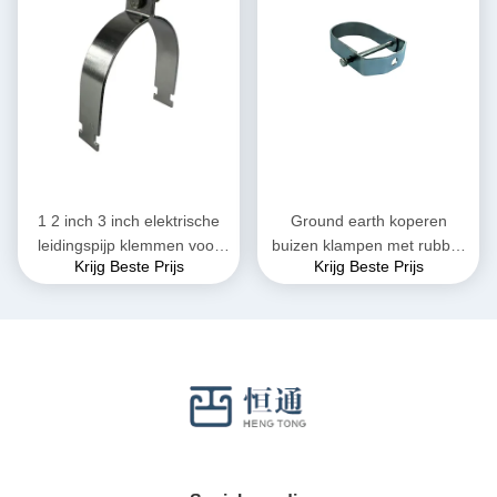
1 2 inch 3 inch elektrische
Ground earth koperen
leidingspijp klemmen voor
buizen klampen met rubber
Krijg Beste Prijs
Krijg Beste Prijs
sanitaire installaties
verstelbare clevis hangers