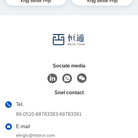
Krijg Beste Prijs
Krijg Beste Prijs
Kanaalstaal
kanaalstaal
Sociale media
Snel contact
Tel.
86-0510-68783383-68783391
E-mail
elinglu@htstrut.com