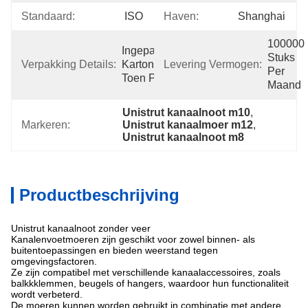
Standaard:
ISO
Haven:
Shanghai
100000 
Ingepakt In 
Stuks 
Verpakking Details:
Kartondoos, 
Levering Vermogen:
Per 
Toen Pallet
Maand
Unistrut kanaalnoot m10
, 
Markeren:
Unistrut kanaalmoer m12
, 
Unistrut kanaalnoot m8
Productbeschrijving
Unistrut kanaalnoot zonder veer
Kanalenvoetmoeren zijn geschikt voor zowel binnen- als
buitentoepassingen en bieden weerstand tegen
omgevingsfactoren.
Ze zijn compatibel met verschillende kanaalaccessoires, zoals
balkkklemmen, beugels of hangers, waardoor hun functionaliteit
wordt verbeterd.
De moeren kunnen worden gebruikt in combinatie met andere