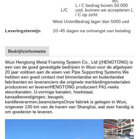
B/L
L / C bedrag boven 50.000
L/C
usd, kunnen we accepteren L
/ C op zicht
West Union
Bedrag lager dan 5000 usd
Leveringstermijn
10~45 dagen na ontvangst van betaling
Bedrijfsinformatie
Wuxi Hengtong Metal Framing System Co., Ltd ((HENGTONG) is
een van de goed gevestigde bedrijven in Wuxi voor de afgelopen
20 jaar voldoen aan de eisen van Pipe Supporting Systems.We
hebben een goed contact met binnenlandse en buitenlandse
fabrikanten en leveranciers die originele merkleidingsmaterialen
produceren en leverenHENGTONG produceert P41-reeks
steunkanalen, U-vormige kanalen, hoekstaal,
kanaalbevestigingen, beugels,
kantilleverarmen,beamclampsOnze fabriek is gelegen in Wuxi,
ongeveer 130 km van de haven van Shanghai, wat zeer handig is
om goederen te leveren.