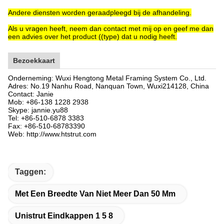
Andere diensten worden geraadpleegd bij de afhandeling.
Als u vragen heeft, neem dan contact met mij op en geef me dan
een advies over het product ((type) dat u nodig heeft.
Bezoekkaart
Onderneming: Wuxi Hengtong Metal Framing System Co., Ltd.
Adres: No.19 Nanhu Road, Nanquan Town, Wuxi
214128
, China
Contact: Janie
Mob: +86-138 1228 2938
Skype: jannie.yu88
Tel: +86-510-6878 3383
Fax: +86-510-68783390
Web: http://www.htstrut.com
Taggen:
Met Een Breedte Van Niet Meer Dan 50 Mm
Unistrut Eindkappen 1 5 8