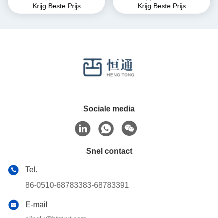
Krijg Beste Prijs
Krijg Beste Prijs
extruderen van
vierkant buizen
aluminiumbuizen
Sociale media
Snel contact
Tel.
86-0510-68783383-68783391
E-mail