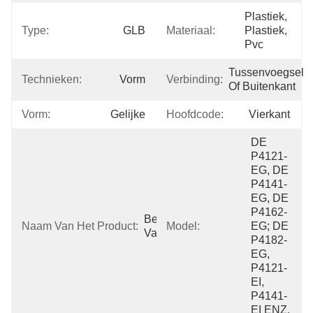
Plastiek, 
Type:
GLB
Materiaal:
Plastiek, 
Pvc
Tussenvoegsel 
Technieken:
Vorm
Verbinding:
Of Buitenkant
Vorm:
Gelijke
Hoofdcode:
Vierkant
DE 
P4121-
EG, DE 
P4141-
EG, DE 
P4162-
Beëindigenglb 
Naam Van Het Product:
Model:
EG; DE 
Van Stutkanaal
P4182-
EG, 
P4121-
EI, 
P4141-
EI ENZ.