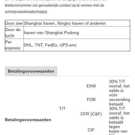
telefoonnummer om gemakkelijk contact op te nemen met de
scheepvaartmaatschappij.
Door zee
Shanghai haven, Ningbo haven of anderen
Door de
haven van Shanghai Pudong
lucht
Per
DHL, TNT, FedEx, UPS enz.
express
Betalingsvoorwaarden
30% T/T
EXW
vooraf, het
saldo is
vóór
FOB
verzending
betaald
T/T
30% T/T
vooraf, het
CFR (C&F)
saldo is
Betalingsvoorwaarden
betaald
tegen
CIF
kopie van