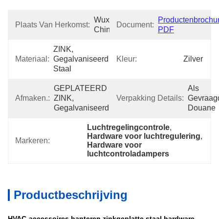
Wuxi 
Productenbrochur
Plaats Van Herkomst:
Document:
China
PDF
ZINK, 
Materiaal:
Gegalvaniseerd 
Kleur:
Zilver
Staal
GEPLATEERD 
Als 
Afmaken.:
ZINK, 
Verpakking Details:
Gevraagd
Gegalvaniseerd
Douane
Luchtregelingcontrole
, 
Hardware voor luchtregulering
, 
Markeren:
Hardware voor 
luchtcontroladampers
Productbeschrijving
HVAC-accessoires hanteren zinkgeplatte staal hardware