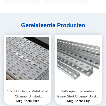
Gerelateerde Producten
1 5 8 12 Gauge Metal Strut
Halfslepen met metalen
Channel Unistrut
frame Strut Channel Unistrut
Krijg Beste Prijs
Krijg Beste Prijs
gegalvaniseerd
41x41