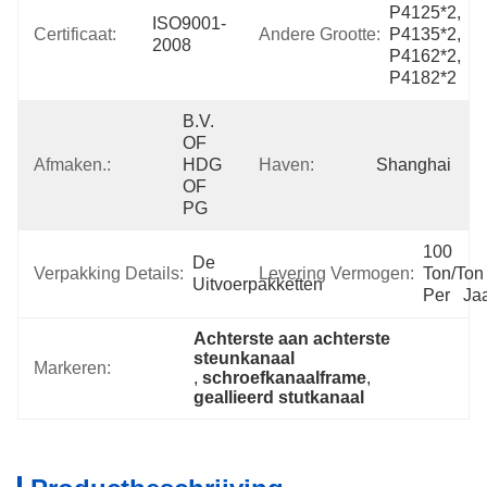
P4125*2, 
ISO9001-
Certificaat:
Andere Grootte:
P4135*2, 
2008
P4162*2, 
P4182*2
B.V. 
OF 
Afmaken.:
HDG 
Haven:
Shanghai
OF 
PG
100 
De 
Verpakking Details:
Levering Vermogen:
Ton/Ton 
Uitvoerpakketten
Per   Ja
Achterste aan achterste 
steunkanaal
Markeren:
, 
schroefkanaalframe
, 
geallieerd stutkanaal