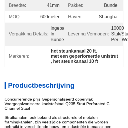
Breedte:
41mm
Pakket:
Bundel
MOQ:
600meter
Haven:
Shanghai
Ingepakt 
10000 
Verpakking Details:
In 
Levering Vermogen:
Stuk/Stu
Bundels
Per   W
het steunkanaal 20 ft
, 
Markeren:
met een geperforeerde unistrut
, 
het steunkanaal 10 ft
Productbeschrijving
Concurrerende prijs Gepersonaliseerd oppervlak
Voorgegalvaniseerd koolstofstaal Q235 Strut Perforated C
Channel Staal
Strutkanalen, ook bekend als structurele of metalen
framingkanalen, zijn veelzijdige componenten die worden
gebruikt in verschillende bouw- en industriële toepassingen.