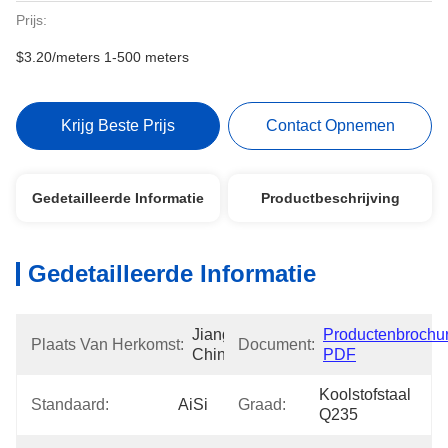
Prijs:
$3.20/meters 1-500 meters
Krijg Beste Prijs
Contact Opnemen
Gedetailleerde Informatie
Productbeschrijving
Gedetailleerde Informatie
Jiangsu, 
Productenbrochur
Plaats Van Herkomst:
Document:
China
PDF
Koolstofstaal 
Standaard:
AiSi
Graad:
Q235