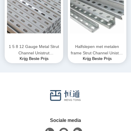
1 5 8 12 Gauge Metal Strut
Halfslepen met metalen
Channel Unistrut
frame Strut Channel Unistrut
Krijg Beste Prijs
Krijg Beste Prijs
gegalvaniseerd
41x41
Sociale media