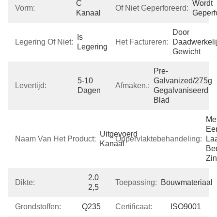
C 
Wordt 
Vorm:
Of Niet Geperforeerd:
Kanaal
Geperf
Door 
Is 
Legering Of Niet:
Het Factureren:
Daadwerkelij
Legering
Gewicht
Pre-
5-10 
Galvanized/275g 
Levertijd:
Afmaken.:
Dagen
Gegalvaniseerd 
Blad
Met
Een
Uitgevoerd 
Naam Van Het Product:
Oppervlaktebehandeling:
Laa
Kanaal
Bed
Zi
2.0 
Dikte:
Toepassing:
Bouwmateriaal
2,5
Grondstoffen:
Q235
Certificaat:
ISO9001