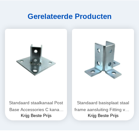
Gerelateerde Producten
Standaard staalkanaal Post
Standaard basisplaat staal
Base Accessories C kanaal
frame aansluiting Fitting voor
Krijg Beste Prijs
Krijg Beste Prijs
1-5/8"
kanaal 15-20kg