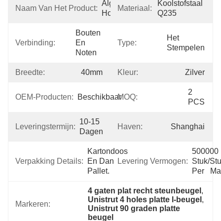
Algemene 
Koolstofstaal 
Naam Van Het Product:
Materiaal:
Hoekmontage
Q235
Bouten 
Het 
Verbinding:
En 
Type:
Stempelen
Noten
Breedte:
40mm
Kleur:
Zilver
2 
OEM-Producten:
Beschikbaar
MOQ:
PCS
10-15 
Leveringstermijn:
Haven:
Shanghai
Dagen
Kartondoos 
500000 
Verpakking Details:
En Dan 
Levering Vermogen:
Stuk/Stu
Pallet.
Per   M
4 gaten plat recht steunbeugel
, 
Unistrut 4 holes platte l-beugel
, 
Markeren:
Unistrut 90 graden platte 
beugel