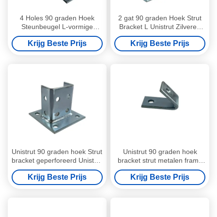
4 Holes 90 graden Hoek
2 gat 90 graden Hoek Strut
Steunbeugel L-vormige
Bracket L Unistrut Zilveren
wandmontage
gegalvaniseerde hoekpost
Krijg Beste Prijs
Krijg Beste Prijs
gegalvaniseerd 6 mm
Unistrut 90 graden hoek Strut
Unistrut 90 graden hoek
bracket geperforeerd Unistrut
bracket strut metalen frame
C-kanaal
Unistrut kanaal fittings
Krijg Beste Prijs
Krijg Beste Prijs