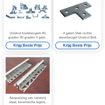
Unistrut hoekbeugels 45
4 gaten Vlak rechte
graden 90 graden 4 gaten
steunbeugel Unistrut Bolt
roestvrij staal strut kanaal
Noot Stamping Plate
Krijg Beste Prijs
Krijg Beste Prijs
bevestiging
Connector L T-vormig
Aanpassing van roestvrij
staal, keramische tegels,