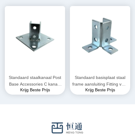
Standaard staalkanaal Post
Standaard basisplaat staal
Base Accessories C kanaal
frame aansluiting Fitting voor
Krijg Beste Prijs
Krijg Beste Prijs
1-5/8"
kanaal 15-20kg