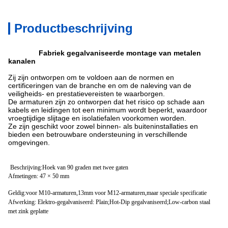
Productbeschrijving
Faculteit
Fabriek gegalvaniseerde montage van metalen
kanalen
Zij zijn ontworpen om te voldoen aan de normen en
certificeringen van de branche en om de naleving van de
veiligheids- en prestatievereisten te waarborgen.
De armaturen zijn zo ontworpen dat het risico op schade aan
kabels en leidingen tot een minimum wordt beperkt, waardoor
vroegtijdige slijtage en isolatiefalen voorkomen worden.
Ze zijn geschikt voor zowel binnen- als buiteninstallaties en
bieden een betrouwbare ondersteuning in verschillende
omgevingen.
Tory gegalvaniseerde montage van metalen kanalen
Beschrijving:
Hoek van 90 graden met twee gaten
Afmetingen: 47 × 50 mm
Geldig:voor M10-armaturen,13mm voor M12-armaturen,maar speciale specificatie
Afwerking: Elektro-gegalvaniseerd: Plain;Hot-Dip gegalvaniseerd;Low-carbon staal
met zink geplatte