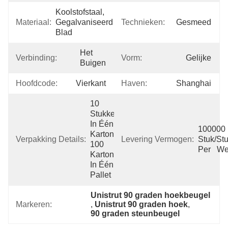
Koolstofstaal, 
Materiaal:
Gegalvaniseerd 
Technieken:
Gesmeed
Blad
Het 
Verbinding:
Vorm:
Gelijke
Buigen
Hoofdcode:
Vierkant
Haven:
Shanghai
10 
Stukken 
In Één 
100000 
Karton, 
Verpakking Details:
Levering Vermogen:
Stuk/Stu
100 
Per   W
Kartons 
In Één 
Pallet
Unistrut 90 graden hoekbeugel
Markeren:
, 
Unistrut 90 graden hoek
, 
90 graden steunbeugel