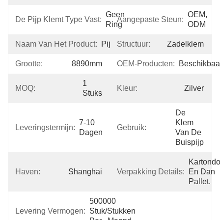
Geen 
OEM, 
De Pijp Klemt Type Vast:
Aangepaste Steun:
Ring
ODM
Naam Van Het Product:
Pijpklem
Structuur:
Zadelklem
Grootte:
8890mm
OEM-Producten:
Beschikbaa
1 
MOQ:
Kleur:
Zilver
Stuks
De 
7-10 
Klem 
Leveringstermijn:
Gebruik:
Dagen
Van De 
Buispijp
Kartondo
Haven:
Shanghai
Verpakking Details:
En Dan 
Pallet.
500000 
Levering Vermogen:
Stuk/Stukken 