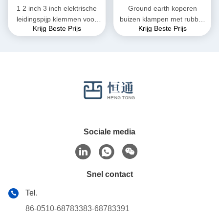
1 2 inch 3 inch elektrische
Ground earth koperen
leidingspijp klemmen voor
buizen klampen met rubber
Krijg Beste Prijs
Krijg Beste Prijs
sanitaire installaties
verstelbare clevis hangers
Sociale media
Snel contact
Tel.
86-0510-68783383-68783391