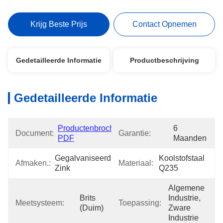
Krijg Beste Prijs
Contact Opnemen
Gedetailleerde Informatie
Productbeschrijving
Gedetailleerde Informatie
Productenbrochure 
6 
Document:
Garantie:
PDF
Maanden
Gegalvaniseerd 
Koolstofstaal 
Afmaken.:
Materiaal:
Zink
Q235
Algemene 
Brits 
Industrie, 
Meetsysteem:
Toepassing:
(duim)
Zware 
Industrie