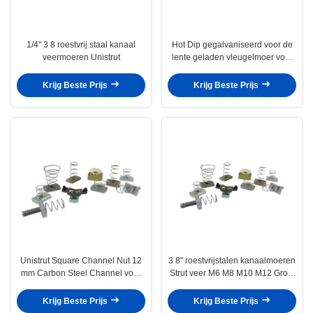
1/4" 3 8 roestvrij staal kanaal
Hot Dip gegalvaniseerd voor de
veermoeren Unistrut
lente geladen vleugelmoer voor
de bouw van kanaal staal 1/2 "
1/4"
Krijg Beste Prijs
Krijg Beste Prijs
Unistrut Square Channel Nut 12
3 8" roestvrijstalen kanaalmoeren
mm Carbon Steel Channel voor
Strut veer M6 M8 M10 M12 Grote
C-vormig staal
kleine platenwasser
Krijg Beste Prijs
Krijg Beste Prijs