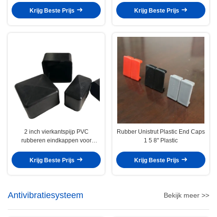
Krijg Beste Prijs
Krijg Beste Prijs
2 inch vierkantspijp PVC
Rubber Unistrut Plastic End Caps
rubberen eindkappen voor
1 5 8" Plastic
vierkantsstaalbuizen buiten het
strutkanaal
Krijg Beste Prijs
Krijg Beste Prijs
Antivibratiesysteem
Bekijk meer >>