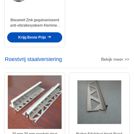
Blauwwit Zink gegalvaniseerd
anti-vibratiesysteem Klemmen
Stalen bevestigingsstuk
Krijg Beste Prijs
Roestvrij staalversiering
Bekijk meer >>
20 mm 30 mm roestvrij staal
Buiten Edelstaal Hoek Rand