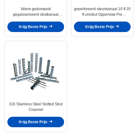
Warm gedompeld
geperforeerd steunkanaal 10 ft 20
gegalvaniseerd strutkanaal
ft unistrut Oppervlak Pre
Unistrut geperforeerd
gegalvaniseerd koolstofstaal
koolstofstaalprofiel C-kanaal
Q235
Krijg Beste Prijs
Krijg Beste Prijs
316 Stainless Steel Slotted Strut
Channel
Krijg Beste Prijs