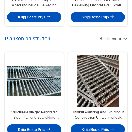
vloerrand beugel Beweging
Bewerking Decoratieve L Profiel
Control Joint
Kanaal
Krijg Beste Prijs
Krijg Beste Prijs
Planken en strutten
Bekijk meer >>
Structurele steiger Perforated
Unistrut Planking And Strutting In
Steel Planking Scaffolding
Construction United Interlock
System
Planking Grating System
Krijg Beste Prijs
Krijg Beste Prijs