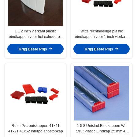
1 1 2 inch vierkant plastic
Witte rechthoekige plastic
eindkappen voor het extruderen
eindkappen voor 1 inch vierkant
van aluminiumbuizen
buizen
Krijg Beste Prijs
Krijg Beste Prijs
Ruim Pvc-buiskappen 41x41
1 5 8 Unistrut Eindkappen Wit
41x21 41x62 Interpolant-stopkap
Strut Plastic Eindkap 25 mm 48
mm