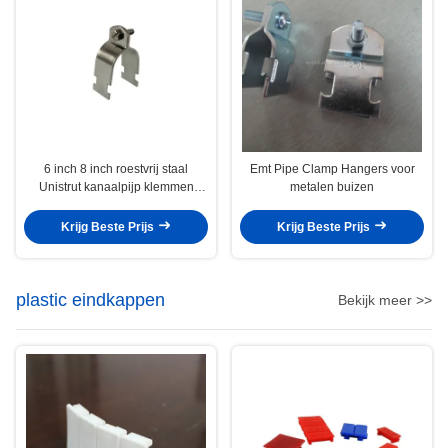
6 inch 8 inch roestvrij staal
Emt Pipe Clamp Hangers voor
Unistrut kanaalpijp klemmen
metalen buizen
houder warmte-isolatie
Krijg Beste Prijs
Krijg Beste Prijs
plastic eindkappen
Bekijk meer >>