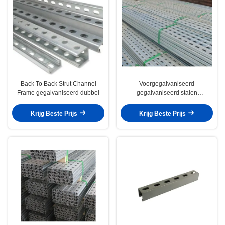
Back To Back Strut Channel
Voorgegalvaniseerd
Frame gegalvaniseerd dubbel
gegalvaniseerd stalen
steunkanaal Unistrut plaat
geperforeerd C-vorm
Krijg Beste Prijs
Krijg Beste Prijs