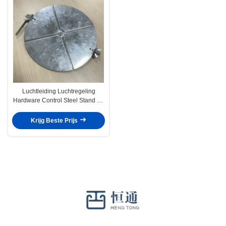
Luchtleiding Luchtregeling
Hardware Control Steel Stand Off
Quadrant Sets Volume Regulator
Dampers
Krijg Beste Prijs