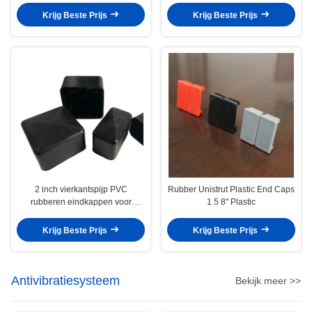
Krijg Beste Prijs
Krijg Beste Prijs
2 inch vierkantspijp PVC
Rubber Unistrut Plastic End Caps
rubberen eindkappen voor
1 5 8" Plastic
vierkantsstaalbuizen buiten het
strutkanaal
Krijg Beste Prijs
Krijg Beste Prijs
Antivibratiesysteem
Bekijk meer >>