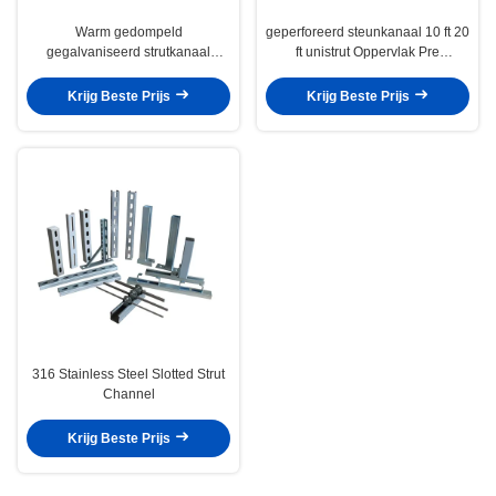
Warm gedompeld
geperforeerd steunkanaal 10 ft 20
gegalvaniseerd strutkanaal
ft unistrut Oppervlak Pre
Unistrut geperforeerd
gegalvaniseerd koolstofstaal
koolstofstaalprofiel C-kanaal
Q235
Krijg Beste Prijs
Krijg Beste Prijs
316 Stainless Steel Slotted Strut
Channel
Krijg Beste Prijs