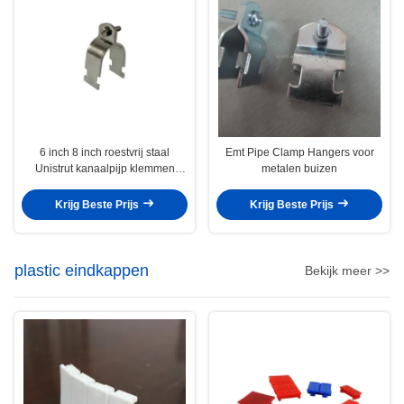
6 inch 8 inch roestvrij staal
Emt Pipe Clamp Hangers voor
Unistrut kanaalpijp klemmen
metalen buizen
houder warmte-isolatie
Krijg Beste Prijs
Krijg Beste Prijs
plastic eindkappen
Bekijk meer >>