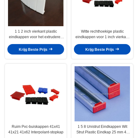
1 1 2 inch vierkant plastic
Witte rechthoekige plastic
eindkappen voor het extruderen
eindkappen voor 1 inch vierkant
van aluminiumbuizen
buizen
Krijg Beste Prijs
Krijg Beste Prijs
Ruim Pvc-buiskappen 41x41
1 5 8 Unistrut Eindkappen Wit
41x21 41x62 Interpolant-stopkap
Strut Plastic Eindkap 25 mm 48
mm