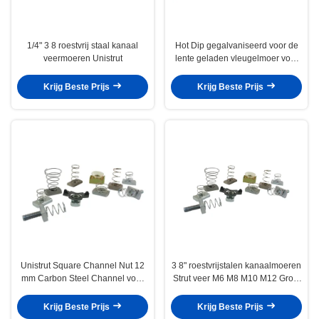
1/4" 3 8 roestvrij staal kanaal
Hot Dip gegalvaniseerd voor de
veermoeren Unistrut
lente geladen vleugelmoer voor
de bouw van kanaal staal 1/2 "
1/4"
Krijg Beste Prijs
Krijg Beste Prijs
Unistrut Square Channel Nut 12
3 8" roestvrijstalen kanaalmoeren
mm Carbon Steel Channel voor
Strut veer M6 M8 M10 M12 Grote
C-vormig staal
kleine platenwasser
Krijg Beste Prijs
Krijg Beste Prijs