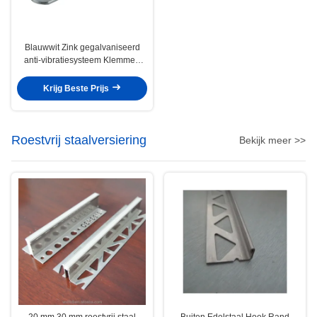
Blauwwit Zink gegalvaniseerd
anti-vibratiesysteem Klemmen
Stalen bevestigingsstuk
Krijg Beste Prijs
Roestvrij staalversiering
Bekijk meer >>
20 mm 30 mm roestvrij staal
Buiten Edelstaal Hoek Rand