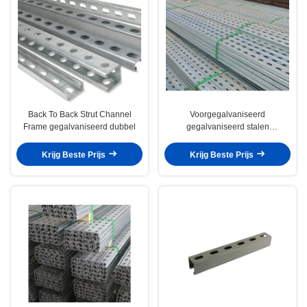
Back To Back Strut Channel
Voorgegalvaniseerd
Frame gegalvaniseerd dubbel
gegalvaniseerd stalen
steunkanaal Unistrut plaat
geperforeerd C-vorm
Krijg Beste Prijs
Krijg Beste Prijs