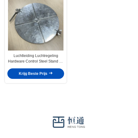
Luchtleiding Luchtregeling
Hardware Control Steel Stand Off
Quadrant Sets Volume Regulator
Dampers
Krijg Beste Prijs