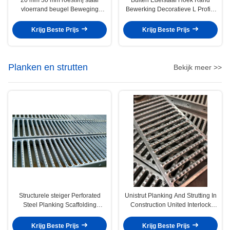
vloerrand beugel Beweging
Bewerking Decoratieve L Profiel
Control Joint
Kanaal
Krijg Beste Prijs
Krijg Beste Prijs
Planken en strutten
Bekijk meer >>
Structurele steiger Perforated
Unistrut Planking And Strutting In
Steel Planking Scaffolding
Construction United Interlock
System
Planking Grating System
Krijg Beste Prijs
Krijg Beste Prijs