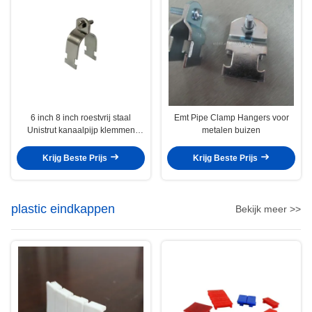
6 inch 8 inch roestvrij staal
Emt Pipe Clamp Hangers voor
Unistrut kanaalpijp klemmen
metalen buizen
houder warmte-isolatie
Krijg Beste Prijs
Krijg Beste Prijs
plastic eindkappen
Bekijk meer >>