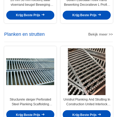
vloerrand beugel Beweging
Bewerking Decoratieve L Profiel
Control Joint
Kanaal
Krijg Beste Prijs
Krijg Beste Prijs
Planken en strutten
Bekijk meer >>
Structurele steiger Perforated
Unistrut Planking And Strutting In
Steel Planking Scaffolding
Construction United Interlock
System
Planking Grating System
Krijg Beste Prijs
Krijg Beste Prijs