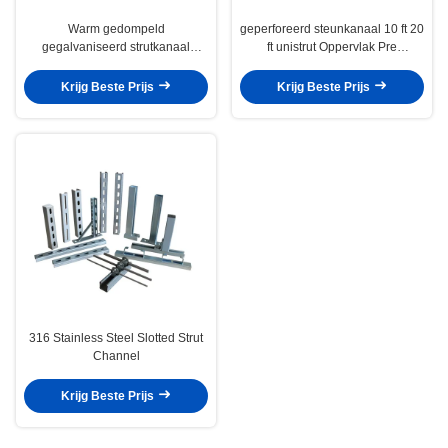
Warm gedompeld
geperforeerd steunkanaal 10 ft 20
gegalvaniseerd strutkanaal
ft unistrut Oppervlak Pre
Unistrut geperforeerd
gegalvaniseerd koolstofstaal
koolstofstaalprofiel C-kanaal
Q235
Krijg Beste Prijs
Krijg Beste Prijs
316 Stainless Steel Slotted Strut
Channel
Krijg Beste Prijs