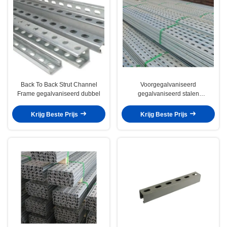
Back To Back Strut Channel
Voorgegalvaniseerd
Frame gegalvaniseerd dubbel
gegalvaniseerd stalen
steunkanaal Unistrut plaat
geperforeerd C-vorm
Krijg Beste Prijs
Krijg Beste Prijs