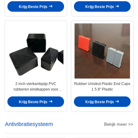
Krijg Beste Prijs
Krijg Beste Prijs
2 inch vierkantspijp PVC
Rubber Unistrut Plastic End Caps
rubberen eindkappen voor
1 5 8" Plastic
vierkantsstaalbuizen buiten het
strutkanaal
Krijg Beste Prijs
Krijg Beste Prijs
Antivibratiesysteem
Bekijk meer >>