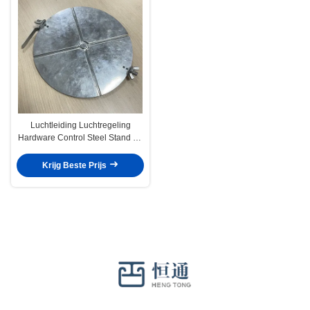
Luchtleiding Luchtregeling
Hardware Control Steel Stand Off
Quadrant Sets Volume Regulator
Dampers
Krijg Beste Prijs