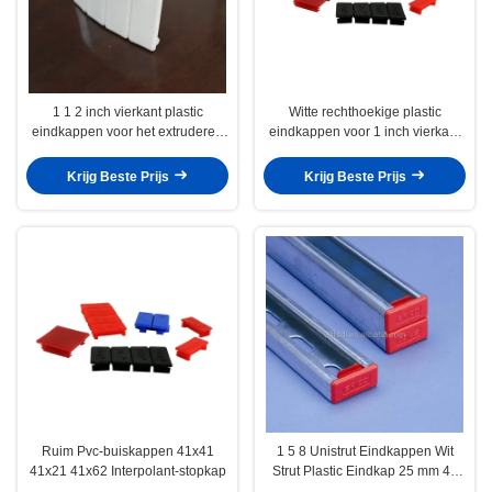
1 1 2 inch vierkant plastic
Witte rechthoekige plastic
eindkappen voor het extruderen
eindkappen voor 1 inch vierkant
van aluminiumbuizen
buizen
Krijg Beste Prijs
Krijg Beste Prijs
Ruim Pvc-buiskappen 41x41
1 5 8 Unistrut Eindkappen Wit
41x21 41x62 Interpolant-stopkap
Strut Plastic Eindkap 25 mm 48
mm