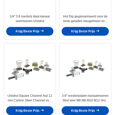
1/4" 3 8 roestvrij staal kanaal
Hot Dip gegalvaniseerd voor de
veermoeren Unistrut
lente geladen vleugelmoer voor
de bouw van kanaal staal 1/2 "
1/4"
Krijg Beste Prijs
Krijg Beste Prijs
Unistrut Square Channel Nut 12
3 8" roestvrijstalen kanaalmoeren
mm Carbon Steel Channel voor
Strut veer M6 M8 M10 M12 Grote
C-vormig staal
kleine platenwasser
Krijg Beste Prijs
Krijg Beste Prijs