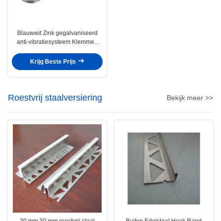
Blauwwit Zink gegalvaniseerd
anti-vibratiesysteem Klemmen
Stalen bevestigingsstuk
Krijg Beste Prijs
Roestvrij staalversiering
Bekijk meer >>
20 mm 30 mm roestvrij staal
Buiten Edelstaal Hoek Rand