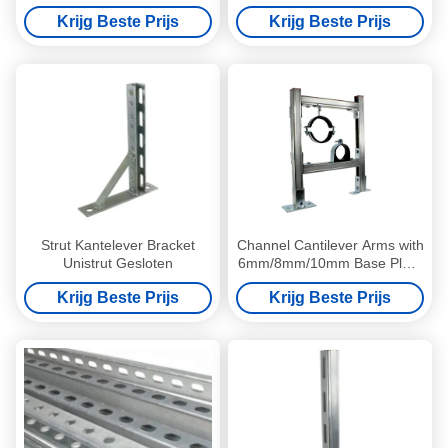
Metalen Staal Post Base
Krijg Beste Prijs
Krijg Beste Prijs
Strut Kantelever Bracket
Channel Cantilever Arms with
Unistrut Gesloten
6mm/8mm/10mm Base Plate
and 150-1200mm Arm
Krijg Beste Prijs
Krijg Beste Prijs
Length in 41x41mm Heavy
Gauge