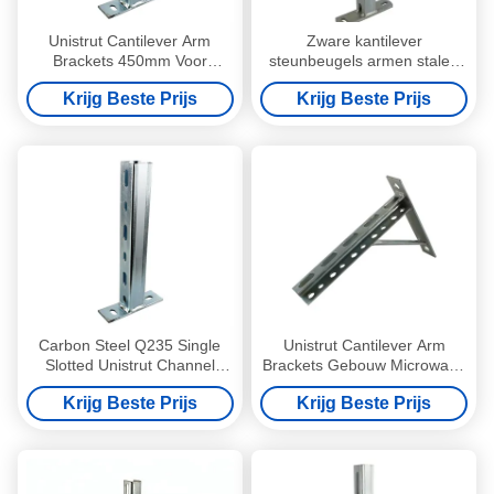
Unistrut Cantilever Arm
Zware kantilever
Brackets 450mm Voor
steunbeugels armen stalen
ondersteuning Carbon Steel
wandmontage
Krijg Beste Prijs
Krijg Beste Prijs
Q235 Single Slotted
Carbon Steel Q235 Single
Unistrut Cantilever Arm
Slotted Unistrut Channel
Brackets Gebouw Microwave
Cantilever Arm Brackets for
Roller Venetian Blind Bracket
Krijg Beste Prijs
Krijg Beste Prijs
Support with 150mm-500mm
Length