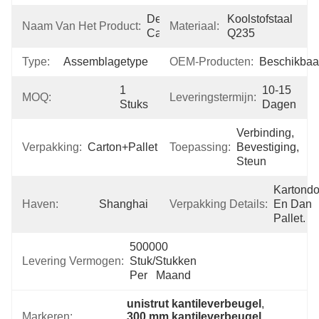
De Steunen Van 
Koolstofstaal 
Naam Van Het Product:
Materiaal:
Cantileverwapens
Q235
Type:
Assemblagetype
OEM-Producten:
Beschikbaa
1 
10-15 
MOQ:
Leveringstermijn:
Stuks
Dagen
Verbinding, 
Verpakking:
Carton+Pallet
Toepassing:
Bevestiging, 
Steun
Kartondo
Haven:
Shanghai
Verpakking Details:
En Dan 
Pallet.
500000 
Levering Vermogen:
Stuk/Stukken 
Per   Maand
unistrut kantileverbeugel
, 
Markeren:
300 mm kantileverbeugel
, 