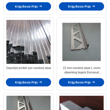
Resistance for Decorative Tile
and Decorative Framing with
Edging
Easy Installation
Krijg Beste Prijs
Krijg Beste Prijs
Gepolijst profiel van roestvrij staal
22 mm roestvrij staal L-vorm
afwerking tegels Eenvoud
Decoratieve profielen
Krijg Beste Prijs
Krijg Beste Prijs