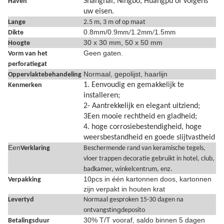
Shanghai, Ningbo, Huangpu of volgens
Haven
uw eisen.
Lange
2.5 m, 3 m of op maat
0.8mm/0.9
1.2
1.5
Dikte
mm/
mm/
mm
30 x 30 mm, 50 x 50 mm
Hoogte
Geen gaten.
Vorm van het
perforatiegat
Normaal, gepolijst, haarlijn
Oppervlaktebehandeling
1. Eenvoudig en gemakkelijk te
Kenmerken
installeren;
2- Aantrekkelijk en elegant uitziend;
3Een mooie rechtheid en gladheid;
4. hoge corrosiebestendigheid, hoge
weersbestandheid en goede slijtvastheid
Een
Verklaring
Beschermende rand van keramische tegels,
vloer trappen decoratie gebruikt in hotel, club,
badkamer, winkelcentrum, enz.
10pcs in één kartonnen doos, kartonnen
Verpakking
zijn verpakt in houten krat
Levertyd
Normaal gesproken 15-30 dagen na
ing
ontvangst
deposito
30% T/T vooraf, saldo binnen 5 dagen
Betalingsduur