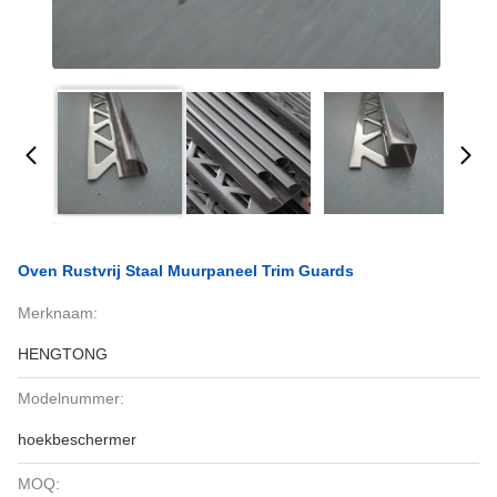
Oven Rustvrij Staal Muurpaneel Trim Guards
Merknaam:
HENGTONG
Modelnummer:
hoekbeschermer
MOQ: