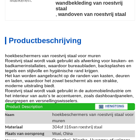
Markeren:
wandbekleding van roestvrij 
staal
, 
wandoven van roestvrij staal
Productbeschrijving
hoekbeschermers van roestvrij staal voor muren
Roestvrij staal wordt vaak gebruikt als afwerking voor keuken- en
badkamerinstallaties, waardoor bureaubladen, backsplashes en
tegels een stijlvolle en hygiënische rand krijgen.
Het kan worden aangebracht op de randen van kasten, deuren
en laden, waardoor het zowel beschermt als een strakke,
moderne uitstraling biedt.
Roestvrij staal wordt vaak gebruikt in de automobielindustrie om
het interieur van auto's te accentueren, zoals dashboardpanelen,
deurgrepen en versnellingswisselers.
hoekbeschermers van roestvrij staal voor
Naam
muren
304
16
Materiaal
of 3
van roestvrij staal
Plaats van oorsprong
Wuxi
, China