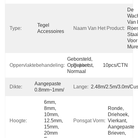
De 
Wach
Van 
Tegel 
Type:
Naam Van Het Product:
Roest
Accessoires
Staa
Voor 
Mur
Geborsteld, 
Oppervlaktebehandeling:
Opgepoetst, 
Pakket:
10pcs/CTN
Normaal
Aangepaste 
Dikte:
Lange:
2.48m/2.5m/3.0m/Cu
0.8mm~1mm/
6mm, 
8mm, 
Ronde, 
10mm, 
Driehoek, 
Hoogte:
12.5mm, 
Ponsgat Vorm:
Vierkant, 
15mm, 
Aangepaste 
20mm 
Brieven,