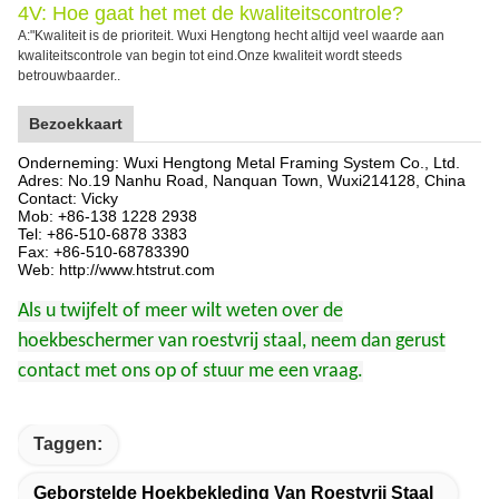
4V: Hoe gaat het met de kwaliteitscontrole?
A:"Kwaliteit is de prioriteit. Wuxi Hengtong hecht altijd veel waarde aan
kwaliteitscontrole van begin tot eind.Onze kwaliteit wordt steeds
betrouwbaarder..
Bezoekkaart
Onderneming: Wuxi Hengtong Metal Framing System Co., Ltd.
Adres: No.19 Nanhu Road, Nanquan Town, Wuxi
214128
, China
Contact: Vicky
Mob: +86-138 1228 2938
Tel: +86-510-6878 3383
Fax: +86-510-68783390
Web: http://www.htstrut.com
Als u twijfelt of meer wilt weten over de
hoekbeschermer van roestvrij staal, neem dan gerust
contact met ons op of stuur me een vraag.
Taggen:
Geborstelde Hoekbekleding Van Roestvrij Staal