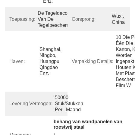
Enz.
De Tegeldecoratie 
Wuxi, 
Toepassing:
Van De 
Oorsprong:
China
Tegelbescherming
10 Die PC
Één Die 
Shanghai, 
Karton, K
Ningbo, 
Worden 
Haven:
Huangpu, 
Verpakking Details:
Ingepakt 
Qingdao 
Houten Kr
Enz.
Met Plast
Bescher
Film W
50000 
Levering Vermogen:
Stuk/Stukken 
Per   Maand
behang van wandpanelen van 
roestvrij staal
, 