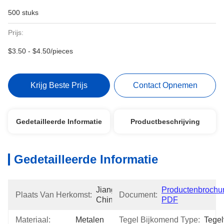
500 stuks
Prijs:
$3.50 - $4.50/pieces
Krijg Beste Prijs
Contact Opnemen
Gedetailleerde Informatie
Productbeschrijving
Gedetailleerde Informatie
Jiangsu, 
Productenbrochur
Plaats Van Herkomst:
Document:
China
PDF
Materiaal:
Metalen
Tegel Bijkomend Type:
Tegel