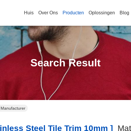
Huis
Over Ons
Producten
Oplossingen
Blog
Search Result
e Manufacturer
nless Steel Tile Trim 10mm ]
Ma