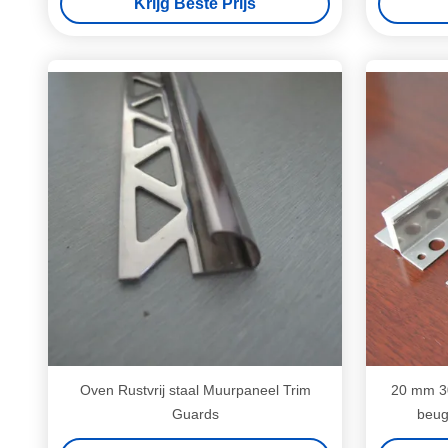
Krijg Beste Prijs
Oven Rustvrij staal Muurpaneel Trim
20 mm 30
Guards
beug