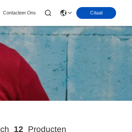
Contacteer Ons
Citaat
tch
12
Producten