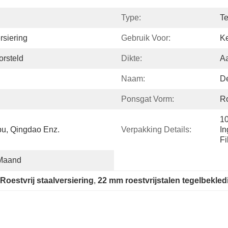
Type:
Te
rsiering
Gebruik Voor:
Ke
orsteld
Dikte:
A
Naam:
De
Ponsgat Vorm:
Ro
10
u, Qingdao Enz.
Verpakking Details:
In
F
 Maand
Roestvrij staalversiering
, 
22 mm roestvrijstalen tegelbekled