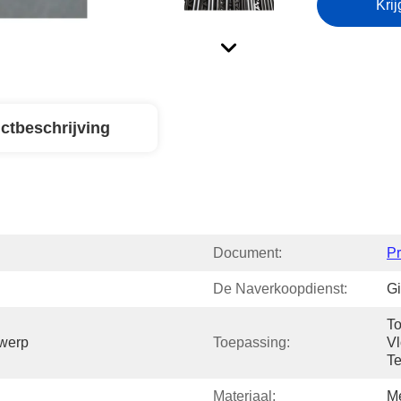
Krij
ctbeschrijving
Document:
P
De Naverkoopdienst:
Gi
To
twerp
Toepassing:
Vl
T
Materiaal:
M