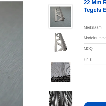
22 Mm R
Tegels 
Merknaam:
Modelnumme
MOQ:
Prijs: