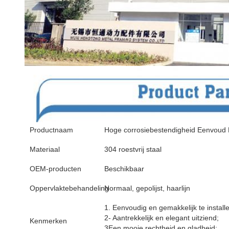
Productnaam
Hoge corrosiebestendigheid Eenvoud L
Materiaal
304 roestvrij staal
OEM-producten
Beschikbaar
Oppervlaktebehandeling
Normaal, gepolijst, haarlijn
1. Eenvoudig en gemakkelijk te install
2- Aantrekkelijk en elegant uitziend;
Kenmerken
3Een mooie rechtheid en gladheid;