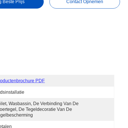
g Beste Prijs
Contact Opnemen
roductenbrochure PDF
dsinstallatie
ilet, Wasbassin, De Verbinding Van De 
oertegel, De Tegeldecoratie Van De 
egelbescherming
etalen