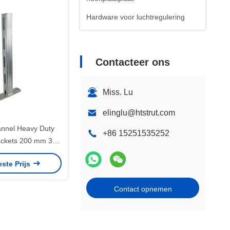
Hardware voor luchtregulering
Contacteer ons
Miss. Lu
elinglu@htstrut.com
annel Heavy Duty
+86 15251535252
rackets 200 mm 300
 400 mm
este Prijs
Contact opnemen