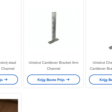
vrij staal
Unistrut Cantilever Bracket Arm
Unistrut Ch
t Channel
Channel
Cantilever B
mm
ijs
Krijg Beste Prijs
Krijg B