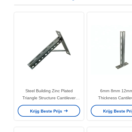
Steel Building Zinc Plated
6mm 8mm 12mm 
Triangle Structure Cantilever
Thickness Cantile
Bracket for Venetian Blind
Bracket Channel Bra
Krijg Beste Prijs
Krijg Beste Pr
Custom Length O