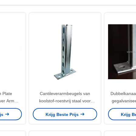
Plate
Cantileverarmbeugels van
Dubbelkanaal
ver Arm
koolstof-roestvrij staal voor
gegalvanise
cket with
verbinding
Brac
ijs
Krijg Beste Prijs
Krijg B
ptions