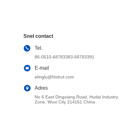
Snel contact
Tel.
86-0510-68783383-68783391
E-mail
elinglu@htstrut.com
Adres
No 6 East Dingxiang Road, Hudai Industry
Zone, Wuxi City 214161 China