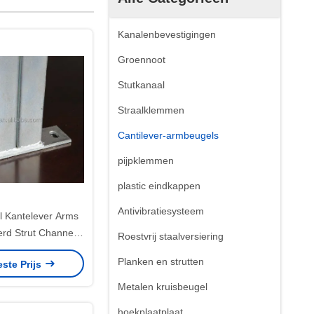
Kanalenbevestigingen
Groennoot
Stutkanaal
Straalklemmen
Cantilever-armbeugels
pijpklemmen
plastic eindkappen
Antivibratiesysteem
 Kantelever Arms
erd Strut Channel
Roestvrij staalversiering
ket Rack
Planken en strutten
este Prijs
Metalen kruisbeugel
hoekplaatplaat