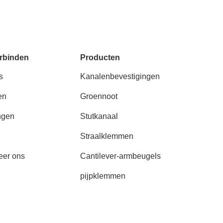
rbinden
Producten
s
Kanalenbevestigingen
en
Groennoot
ngen
Stutkanaal
Straalklemmen
eer ons
Cantilever-armbeugels
pijpklemmen