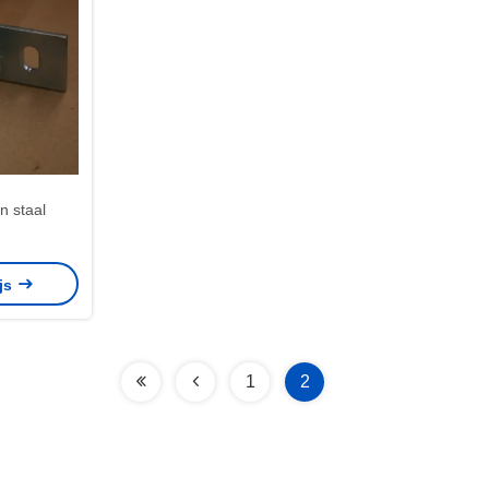
n staal
ijs
1
2