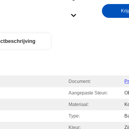
Krij
ctbeschrijving
Document:
P
Aangepaste Steun:
O
Materiaal:
Ko
Type:
Ba
Kleur:
Zi