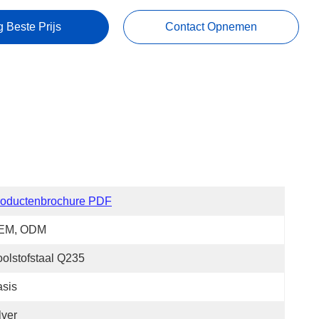
g Beste Prijs
Contact Opnemen
roductenbrochure PDF
EM, ODM
olstofstaal Q235
sis
lver