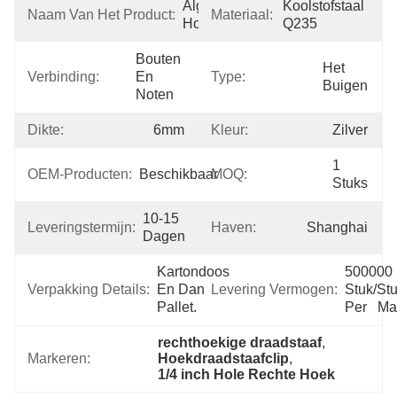
Algemene 
Koolstofstaal 
Naam Van Het Product:
Materiaal:
Hoekmontage
Q235
Bouten 
Het 
Verbinding:
En 
Type:
Buigen
Noten
Dikte:
6mm
Kleur:
Zilver
1 
OEM-Producten:
Beschikbaar
MOQ:
Stuks
10-15 
Leveringstermijn:
Haven:
Shanghai
Dagen
Kartondoos 
500000 
Verpakking Details:
En Dan 
Levering Vermogen:
Stuk/Stu
Pallet.
Per   M
rechthoekige draadstaaf
, 
Markeren:
Hoekdraadstaafclip
, 
1/4 inch Hole Rechte Hoek