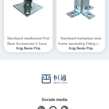
Standaard staalkanaal Post
Standaard basisplaat staal
Base Accessories C kanaal
frame aansluiting Fitting voor
Krijg Beste Prijs
Krijg Beste Prijs
1-5/8"
kanaal 15-20kg
Sociale media