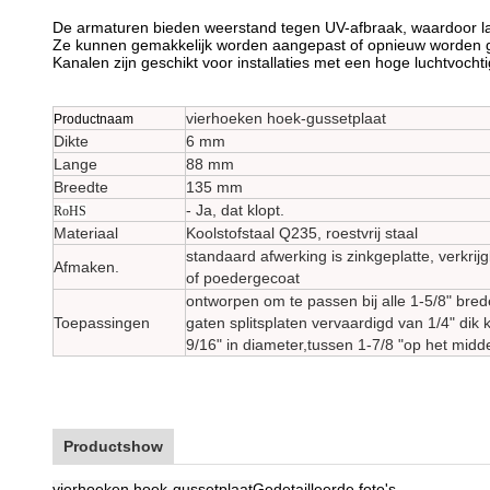
De armaturen bieden weerstand tegen UV-afbraak, waardoor lan
Ze kunnen gemakkelijk worden aangepast of opnieuw worden ge
Kanalen zijn geschikt voor installaties met een hoge luchtvocht
vierhoeken hoek-gussetplaat
Productnaam
Dikte
6 mm
Lange
88 mm
Breedte
135 mm
- Ja, dat klopt.
RoHS
Materiaal
Koolstofstaal Q235, roestvrij staal
standaard afwerking is zinkgeplatte, verkr
Afmaken.
of poedergecoat
ontworpen om te passen bij alle 1-5/8" bred
Toepassingen
gaten splitsplaten vervaardigd van 1/4" dik k
9/16" in diameter,tussen 1-7/8 "op het midd
Productshow
vierhoeken hoek-gussetplaat
Gedetailleerde foto's