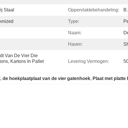
j Staal
Oppervlaktebehandeling:
B.
vnized
Type:
Pe
Naam:
De
Haven:
S
t Van De Vier Die 
ns, Kartons In Pallet 
Levering Vermogen:
50
t
, 
de hoekplaatplaat van de vier gatenhoek
, 
Plaat met platte