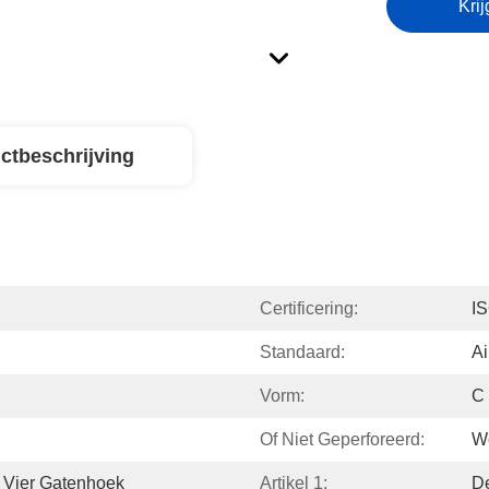
Krij
ctbeschrijving
Certificering:
I
Standaard:
Ai
Vorm:
C
Of Niet Geperforeerd:
Wo
 Vier Gatenhoek
Artikel 1:
De