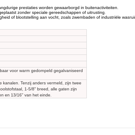
gdurige prestaties worden gewaarborgd in buitenactiviteiten.
plaatst zonder speciale gereedschappen of uitrusting.
igheid of blootstelling aan vocht, zoals zwembaden of industriële wasru
ijgbaar voor warm gedompeld gegalvaniseerd
e kanalen. Tenzij anders vermeld, zijn twee
oolstofstaal, 1-5/8" breed, alle gaten zijn
en en 13/16" van het einde.