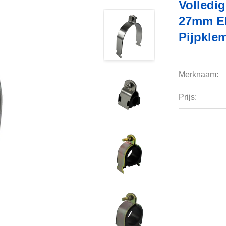
Volledig
27mm El
Pijpkle
Merknaam:
Prijs: