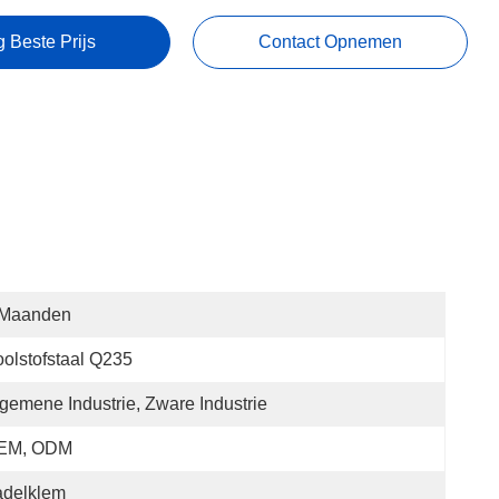
g Beste Prijs
Contact Opnemen
 Maanden
olstofstaal Q235
gemene Industrie, Zware Industrie
EM, ODM
adelklem