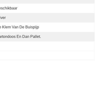
eschikbaar
lver
 Klem Van De Buispijp
rtondoos En Dan Pallet.