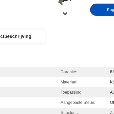
Krij
ctbeschrijving
Garantie:
6
Materiaal:
Ko
Toepassing:
Al
Aangepaste Steun:
O
Structuur:
Z