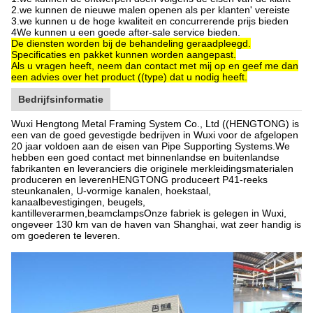
2.we kunnen de nieuwe malen openen als per klanten' vereiste
3.we kunnen u de hoge kwaliteit en concurrerende prijs bieden
4We kunnen u een goede after-sale service bieden.
De diensten worden bij de behandeling geraadpleegd.
Specificaties en pakket kunnen worden aangepast.
Als u vragen heeft, neem dan contact met mij op en geef me dan
een advies over het product ((type) dat u nodig heeft.
Bedrijfsinformatie
Wuxi Hengtong Metal Framing System Co., Ltd ((HENGTONG) is
een van de goed gevestigde bedrijven in Wuxi voor de afgelopen
20 jaar voldoen aan de eisen van Pipe Supporting Systems.We
hebben een goed contact met binnenlandse en buitenlandse
fabrikanten en leveranciers die originele merkleidingsmaterialen
produceren en leverenHENGTONG produceert P41-reeks
steunkanalen, U-vormige kanalen, hoekstaal,
kanaalbevestigingen, beugels,
kantilleverarmen,beamclampsOnze fabriek is gelegen in Wuxi,
ongeveer 130 km van de haven van Shanghai, wat zeer handig is
om goederen te leveren.