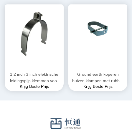
1 2 inch 3 inch elektrische
Ground earth koperen
leidingspijp klemmen voor
buizen klampen met rubber
Krijg Beste Prijs
Krijg Beste Prijs
sanitaire installaties
verstelbare clevis hangers