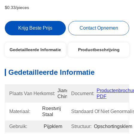
$0.33/pieces
Krijg Beste Prijs
Contact Opnemen
Gedetailleerde Informatie
Productbeschrijving
Gedetailleerde Informatie
Jiangsu, 
Productenbrochur
Plaats Van Herkomst:
Document:
China
PDF
Roestvrij 
Materiaal:
Standaard Of Niet Genormali
Staal
Gebruik:
Pijpklem
Structuur:
Opschortingsklem