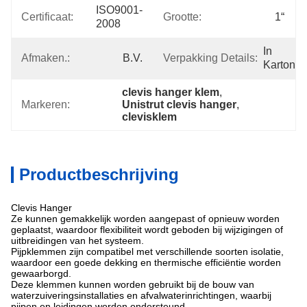
ISO9001-
Certificaat:
Grootte:
1“
2008
In 
Afmaken.:
B.V.
Verpakking Details:
Karton
clevis hanger klem
, 
Markeren:
Unistrut clevis hanger
, 
clevisklem
Productbeschrijving
Clevis Hanger
Ze kunnen gemakkelijk worden aangepast of opnieuw worden
geplaatst, waardoor flexibiliteit wordt geboden bij wijzigingen of
uitbreidingen van het systeem.
Pijpklemmen zijn compatibel met verschillende soorten isolatie,
waardoor een goede dekking en thermische efficiëntie worden
gewaarborgd.
Deze klemmen kunnen worden gebruikt bij de bouw van
waterzuiveringsinstallaties en afvalwaterinrichtingen, waarbij
pijpen en leidingen worden ondersteund.