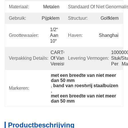
Materiaal:
Metalen
Standaard Of Niet Genormali
Gebruik:
Pijpklem
Structuur:
Golfklem
1/2“ 
Groottewaaier:
Aan 
Haven:
Shanghai
10“
CARTON+PALLET, 
1000000
Verpakking Details:
Of Vanaf Uw 
Levering Vermogen:
Stuk/Stu
Vereiste.
Per   M
met een breedte van niet meer 
dan 50 mm
, 
band van roestvrij staalbuizen
Markeren:
, 
met een breedte van niet meer 
dan 50 mm
Productbeschrijving