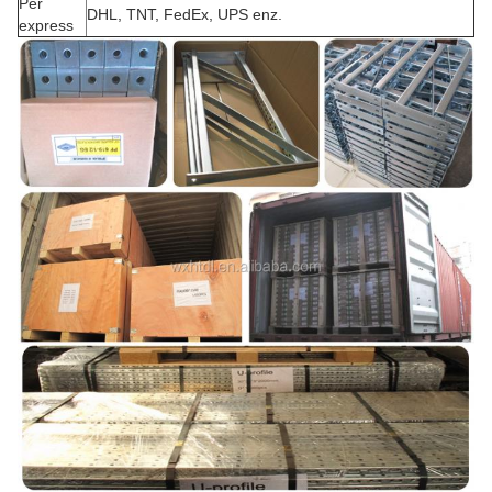
Per
DHL, TNT, FedEx, UPS enz.
express