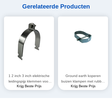
Gerelateerde Producten
1 2 inch 3 inch elektrische
Ground earth koperen
leidingspijp klemmen voor
buizen klampen met rubber
Krijg Beste Prijs
Krijg Beste Prijs
sanitaire installaties
verstelbare clevis hangers