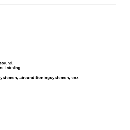
rsteund.
et straling.
esystemen, airconditioningsystemen, enz.