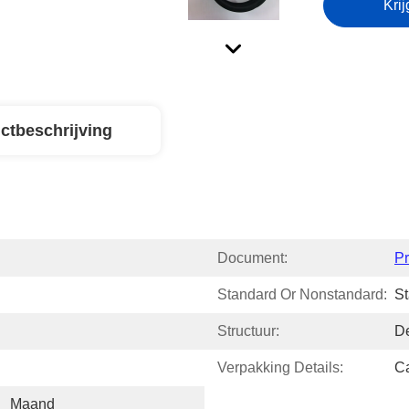
Krij
ctbeschrijving
Document:
P
Standard Or Nonstandard:
S
Structuur:
D
Verpakking Details:
Ca
   Maand