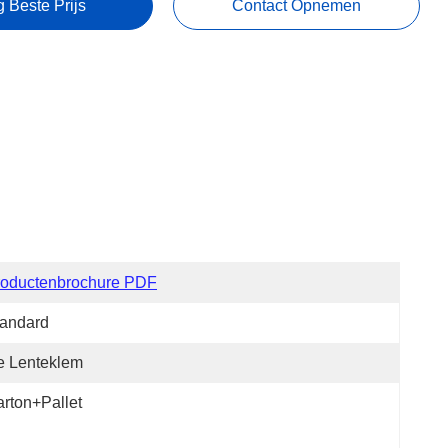
g Beste Prijs
Contact Opnemen
roductenbrochure PDF
tandard
e Lenteklem
rton+Pallet