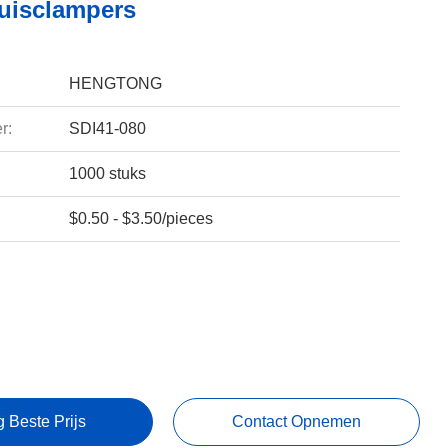
uisclampers
HENGTONG
r:
SDI41-080
1000 stuks
$0.50 - $3.50/pieces
g Beste Prijs
Contact Opnemen