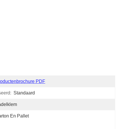
roductenbrochure PDF
seerd:
Standaard
adelklem
rton En Pallet