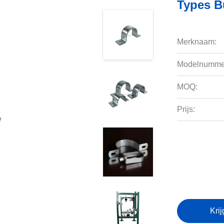
Types B
Merknaam:
Modelnumme
MOQ:
Prijs:
Krij