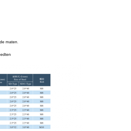
nde maten.
eedten