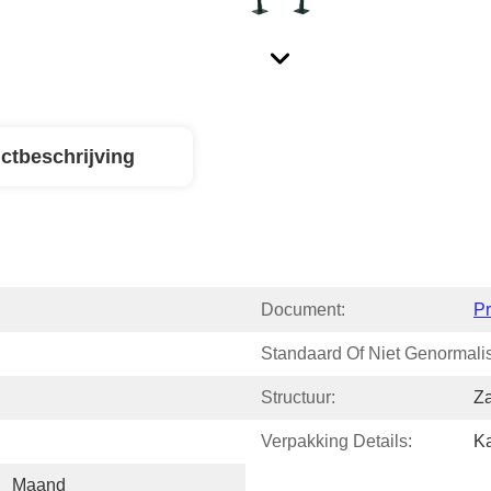
ctbeschrijving
Document:
P
Standaard Of Niet Genormali
Structuur:
Z
Verpakking Details:
Ka
   Maand