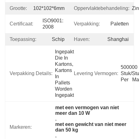
Grootte:
102*102*6mm
Oppervlaktebehandeling:
Zin
ISO9001: 
Certificaat:
Verpakking:
Paletten
2008
Toepassing:
Schip
Haven:
Shanghai
Ingepakt 
Die In 
Kartons, 
500000 
Kartons 
Verpakking Details:
Levering Vermogen:
Stuk/Stu
In 
Per   M
Pallets 
Worden 
Ingepakt
met een vermogen van niet 
meer dan 10 W
, 
met een gewicht van niet meer 
Markeren:
dan 50 kg
, 