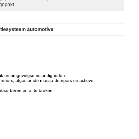
gepakt
ratiesysteem automotive
reik en omgevingsomstandigheden.
 dempers, afgestemde massa-dempers en actieve
absorberen en af te breken.