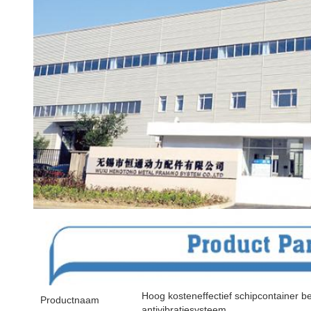
Hoog kosteneffectief schipcontainer b
Productnaam
antivibratiesysteem