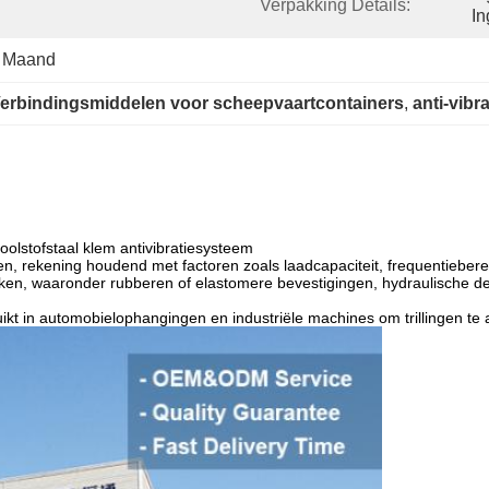
Verpakking Details:
In
  Maand
erbindingsmiddelen voor scheepvaartcontainers
, 
anti-vib
olstofstaal klem antivibratiesysteem
n, rekening houdend met factoren zoals laadcapaciteit, frequentiebe
ieken, waaronder rubberen of elastomere bevestigingen, hydraulische
kt in automobielophangingen en industriële machines om trillingen te 