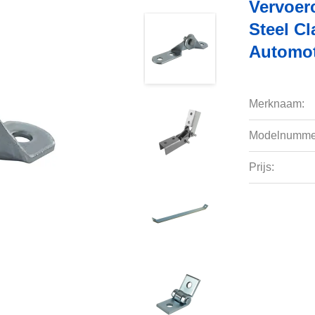
Vervoer
Steel C
Automot
Merknaam:
Modelnumme
Prijs: