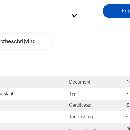
Krij
ctbeschrijving
Document:
P
ofstaal
Type:
Se
Certificaat:
I
Toepassing:
S
In