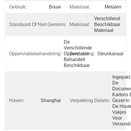
Gebruik:
Bouw
Materiaal:
Metalen
Verschillend 
Niet 
Standaard Of Niet Genormaliseerd:
Materiaal:
Beschikbaar 
Genormaliseerd
Materiaal
De 
Verschillende 
Oppervlaktebehandeling:
Oppervlakte 
Toepassing:
Steunkanaal
Behandelt 
Beschikbaar
Ingepakt 
De 
Documen
Kartons 
Haven:
Shanghai
Verpakking Details:
Gezet In 
De Houte
Vakjes 
Voor 
Verzend