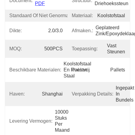
Document:
Structuur:
PDF
Driehoekssteun
Standaard Of Niet Genormaliseerd:
Materiaal:
Standaard
Koolstofstaal
Geplateerd 
Dikte:
2.0/3.0
Afmaken.:
Zink/epoxydeklaa
Vast 
MOQ:
500PCS
Toepassing:
Steunen
Koolstofstaal 
Beschikbare Materialen:
En Roestvrij 
Pakket:
Pallets
Staal
Ingepakt 
Haven:
Shanghai
Verpakking Details:
In 
Bundels
10000 
Stuks 
Levering Vermogen:
Per 
Maand