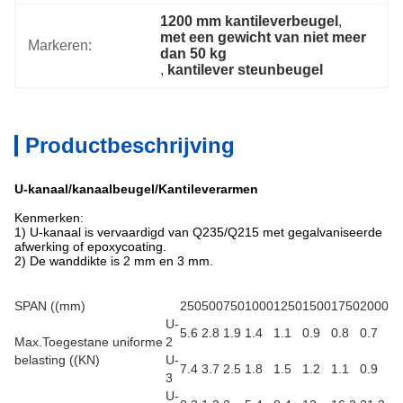
1200 mm kantileverbeugel
, 
met een gewicht van niet meer 
Markeren:
dan 50 kg
, 
kantilever steunbeugel
Productbeschrijving
U-kanaal/kanaalbeugel/Kantileverarmen
Kenmerken:
1) U-kanaal is vervaardigd van Q235/Q215 met gegalvaniseerde
afwerking of epoxycoating.
2) De wanddikte is 2 mm en 3 mm.
SPAN ((mm)
250
500
750
1000
1250
1500
1750
2000
U-
5.6
2.8
1.9
1.4
1.1
0.9
0.8
0.7
Max.Toegestane uniforme
2
belasting ((KN)
U-
7.4
3.7
2.5
1.8
1.5
1.2
1.1
0.9
3
U-