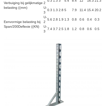
0.3
1.3
3
5.4
8.4
12
16.3
21.3
Verbuiging bij gelijkmatige
2
belasting ((mm)
U-
0.3
1.3
2.8
5
7.9
11.4
15.4
20.2
3
U-
5.6
2.8
1.9
1.3
0.8
0.6
0.4
0.3
Eenvormige belasting bij
2
Span/200Deflexie ((KN)
U-
7.4
3.7
2.5
1.8
1.2
0.8
0.6
0.5
3