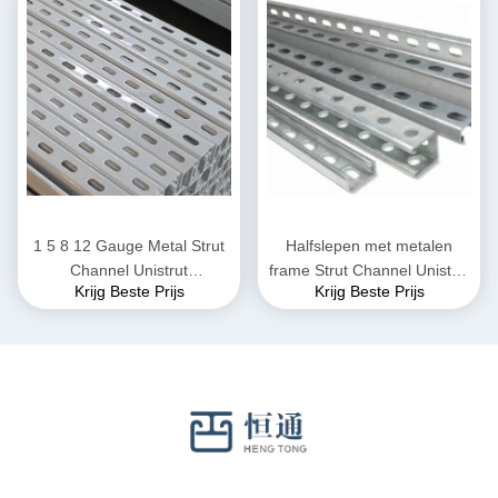
1 5 8 12 Gauge Metal Strut
Halfslepen met metalen
Channel Unistrut
frame Strut Channel Unistrut
Krijg Beste Prijs
Krijg Beste Prijs
gegalvaniseerd
41x41