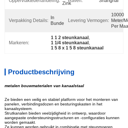
Oppervlaktebehandeling:
Haven:
Shanghai
Zink
10000 
In 
Verpakking Details:
Levering Vermogen:
Meter/me
Bundels
Per Ma
1 1 2 steunkanaal
, 
Markeren:
1 1/4 steunkanaal
, 
1 5 8 x 1 5 8 steunkanaal
Productbeschrijving
metalen bouwmaterialen van kanaalstaal
Ze bieden een veilig en stabiel platform voor het monteren van
panelen, verbindingsdozen en besturingskasten in het
kanaalsysteem.
Strutkanalen bieden veelzijdigheid in ontwerp, waardoor
aangepaste ondersteuningsstructuren en -configuraties kunnen
worden gemaakt.
Ze kunnen worden gebruikt in combinatie met steunmoeren,