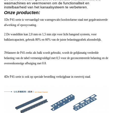
wasmachines en veermoeren om de functionaliteit en
instelbaarheid van het kanaalsysteem te verbeteren.
Onze producten:
1De P41-serie is vervaardigd van warmgewalst koolstofarme staal met gegalvaniseerde
afwerking of epoxycoating.
2.De wanddikte kan 2,0 mm en 1,5 mm zijn voor licht hangend systeem, voor
balklastcapaciteit, gebruik 80% en 60% van de juiste belastinggrafiek afzonderlijk.
3Wanneer de P41-reeks als balk wordt gebruikt, wordt de gelijkmatig verdeelde
belasting van de tabel vermenigvuldigd met 0,5 voor de geconcentreerde belasting en de
overeenkomstige afbuiging met 0.8.
4De P41-serie is ook op speciale bestelling verkrijgbaar in roestvrij staal.