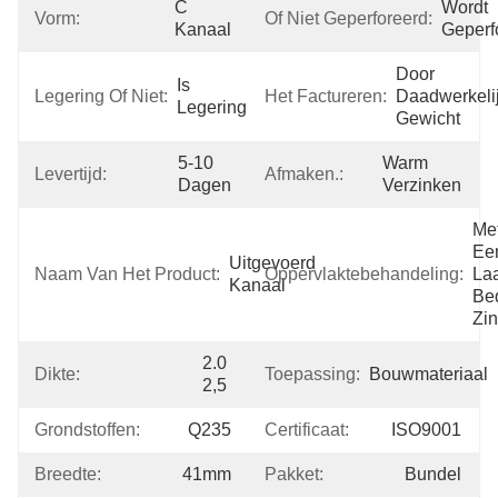
C 
Wordt 
Vorm:
Of Niet Geperforeerd:
Kanaal
Geperf
Door 
Is 
Legering Of Niet:
Het Factureren:
Daadwerkelij
Legering
Gewicht
5-10 
Warm 
Levertijd:
Afmaken.:
Dagen
Verzinken
Met
Een
Uitgevoerd 
Naam Van Het Product:
Oppervlaktebehandeling:
Laa
Kanaal
Bed
Zi
2.0 
Dikte:
Toepassing:
Bouwmateriaal
2,5
Grondstoffen:
Q235
Certificaat:
ISO9001
Breedte:
41mm
Pakket:
Bundel