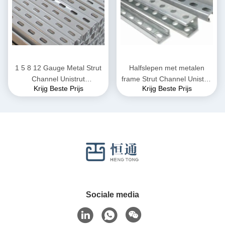
1 5 8 12 Gauge Metal Strut
Halfslepen met metalen
Channel Unistrut
frame Strut Channel Unistrut
Krijg Beste Prijs
Krijg Beste Prijs
gegalvaniseerd
41x41
Sociale media