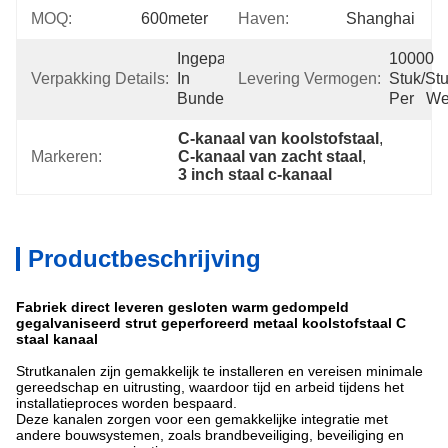
MOQ:
600meter
Haven:
Shanghai
Ingepakt 
10000 
Verpakking Details:
In 
Levering Vermogen:
Stuk/Stu
Bundels
Per   W
C-kanaal van koolstofstaal
, 
Markeren:
C-kanaal van zacht staal
, 
3 inch staal c-kanaal
Productbeschrijving
Fabriek direct leveren gesloten warm gedompeld
gegalvaniseerd strut geperforeerd metaal koolstofstaal C
staal kanaal
Strutkanalen zijn gemakkelijk te installeren en vereisen minimale
gereedschap en uitrusting, waardoor tijd en arbeid tijdens het
installatieproces worden bespaard.
Deze kanalen zorgen voor een gemakkelijke integratie met
andere bouwsystemen, zoals brandbeveiliging, beveiliging en