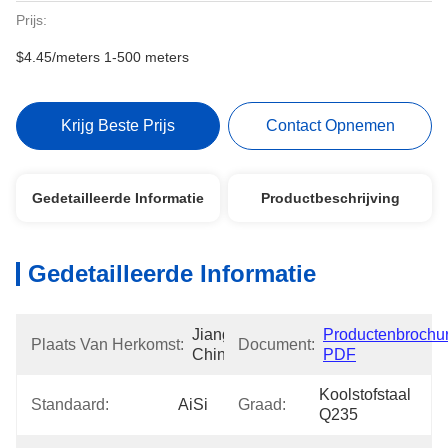
Prijs:
$4.45/meters 1-500 meters
Krijg Beste Prijs
Contact Opnemen
Gedetailleerde Informatie
Productbeschrijving
Gedetailleerde Informatie
Jiangsu, 
Productenbrochur
Plaats Van Herkomst:
Document:
China
PDF
Koolstofstaal 
Standaard:
AiSi
Graad:
Q235