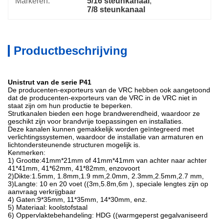
Markeren:
5/16 steunkanaal
, 
7/8 steunkanaal
Productbeschrijving
Unistrut van de serie P41
De producenten-exporteurs van de VRC hebben ook aangetoond
dat de producenten-exporteurs van de VRC in de VRC niet in
staat zijn om hun productie te beperken.
Strutkanalen bieden een hoge brandwerendheid, waardoor ze
geschikt zijn voor brandvrije toepassingen en installaties.
Deze kanalen kunnen gemakkelijk worden geïntegreerd met
verlichtingssystemen, waardoor de installatie van armaturen en
lichtondersteunende structuren mogelijk is.
Kenmerken:
1) Grootte:41mm*21mm of 41mm*41mm van achter naar achter
41*41mm, 41*62mm, 41*82mm, enzovoort
2)Dikte:1.5mm, 1.8mm,1.9 mm,2.0mm, 2.3mm,2.5mm,2.7 mm,
3)Langte: 10 en 20 voet ((3m,5.8m,6m ), speciale lengtes zijn op
aanvraag verkrijgbaar
4) Gaten:9*35mm, 11*35mm, 14*30mm, enz.
5) Materiaal: koolstofstaal
6) Oppervlaktebehandeling: HDG ((warmgeperst gegalvaniseerd