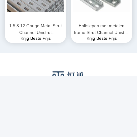
1 5 8 12 Gauge Metal Strut
Halfslepen met metalen
Channel Unistrut
frame Strut Channel Unistrut
Krijg Beste Prijs
Krijg Beste Prijs
gegalvaniseerd
41x41
Sociale media
Snel contact