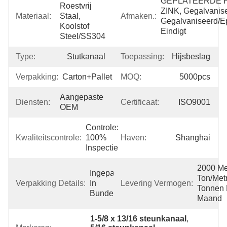
GEPLATEERDE He
Roestvrij 
ZINK, Gegalvanise
Materiaal:
Staal, 
Afmaken.:
Gegalvaniseerd/e
Koolstof 
Eindigt
Steel/SS304
Type:
Stutkanaal
Toepassing:
Hijsbeslag
Verpakking:
Carton+Pallet
MOQ:
5000pcs
Aangepaste 
Diensten:
Certificaat:
ISO9001
OEM
Controle: 
Kwaliteitscontrole:
100% 
Haven:
Shanghai
Inspectie
2000 Met
Ingepakt 
Ton/Metr
Verpakking Details:
In 
Levering Vermogen:
Tonnen Pe
Bundels
Maand
1-5/8 x 13/16 steunkanaal
, 