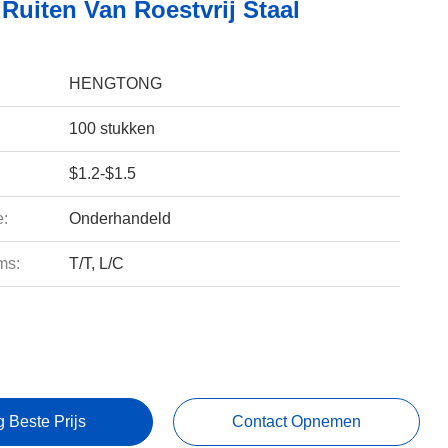
Ruiten Van Roestvrij Staal
HENGTONG
100 stukken
$1.2-$1.5
e:
Onderhandeld
ms:
T/T, L/C
g Beste Prijs
Contact Opnemen