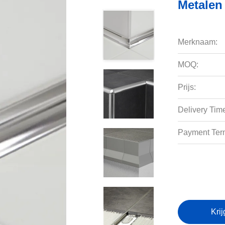
Metalen 
Merknaam:
MOQ:
Prijs:
Delivery Tim
Payment Ter
Krij